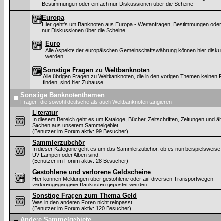
Bestimmungen oder einfach nur Diskussionen über die Scheine
Europa
Hier geht's um Banknoten aus Europa - Wertanfragen, Bestimmungen oder
nur Diskussionen über die Scheine
Euro
Alle Aspekte der europäischen Gemeinschaftswährung können hier diskut
werden.
Sonstige Fragen zu Weltbanknoten
Alle übrigen Fragen zu Weltbanknoten, die in den vorigen Themen keinen P
finden, sind hier Zuhause.
Sonstige Banknotenthemen
Fragen, die sowohl deutsche als auch Weltbanknoten tangieren
Literatur
In diesem Bereich geht es um Kataloge, Bücher, Zeitschriften, Zeitungen und ä
Sachen aus unserem Sammelgebiet
(Benutzer im Forum aktiv: 99 Besucher)
Sammlerzubehör
In dieser Kategorie geht es um das Sammlerzubehör, ob es nun beispielsweise
UV-Lampen oder Alben sind.
(Benutzer im Forum aktiv: 28 Besucher)
Gestohlene und verlorene Geldscheine
Hier können Meldungen über gestohlene oder auf diversen Transportwegen
verlorengegangene Banknoten gepostet werden.
Sonstige Fragen zum Thema Geld
Was in den anderen Foren nicht reinpasst
(Benutzer im Forum aktiv: 120 Besucher)
Andere Sammelgebiete