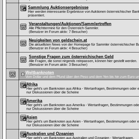
Sammlung Auktionsergebnisse
Hier werden interessante Ergebnisse von Auktionen österreichischer Ban
präsentiert.
Veranstaltungen/Auktionen/Sammlertreffen
Alle Pflichttermine für den Österreich-Sammler.
(Benutzer im Forum aktiv: 7 Besucher)
Neuigkeiten von geldschein.at
Die aktuellsten News von der Homepage für Sammler österreichischer B
(Benutzer im Forum aktiv: 4 Besucher)
Sonstige Fragen zum österreichischen Geld
Alle Fragen, die sonst nirgends reinpassen, können hier gestellt werden.
(Benutzer im Forum aktiv: 3 Besucher)
Weltbanknoten
Vom Dollar und dem Pfund über den Peso und dem Yen bis hin zum Euro un
Afrika
Hier geht's um Banknoten aus Afrika - Wertanfragen, Bestimmungen oder e
nur Diskussionen über die Scheine
Amerika
Hier geht's um Banknoten aus Amerika - Wertanfragen, Bestimmungen ode
nur Diskussionen über die Scheine
Asien
Hier geht's um Banknoten aus Asien - Wertanfragen, Bestimmungen oder e
nur Diskussionen über die Scheine
Australien und Ozeanien
Hier geht's um Banknoten aus Australien und Ozeanien - Wertanfragen,