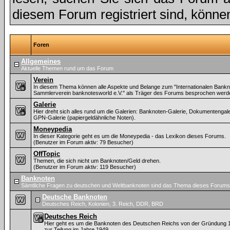
diesem Forum registriert sind, könne
Foren
Allgemeines
Aktuelle Themen rund um das Forum
Verein
In diesem Thema können alle Aspekte und Belange zum "Internationalen Bankn
Sammlerverein banknotesworld e.V." als Träger des Forums besprochen werd
Galerie
Hier dreht sich alles rund um die Galerien: Banknoten-Galerie, Dokumentengal
GPN-Galerie (papiergeldähnliche Noten).
Moneypedia
In dieser Kategorie geht es um die Moneypedia - das Lexikon dieses Forums.
(Benutzer im Forum aktiv: 79 Besucher)
OffTopic
Themen, die sich nicht um Banknoten/Geld drehen.
(Benutzer im Forum aktiv: 119 Besucher)
Banknoten
Sämtliche Fragen zu deutschen und Weltbanknoten sind das Thema dieses Forums
Deutsche Banknoten
Deutsches Reich, Kolonien, 3. Reich, DDR, BRD
Deutsches Reich
Hier geht es um die Banknoten des Deutschen Reichs von der Gründung 
zur Teilung im Jahre 1949.