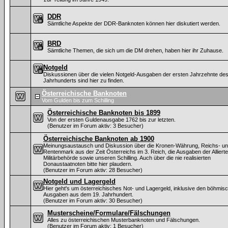
DDR
Sämtliche Aspekte der DDR-Banknoten können hier diskutiert werden.
BRD
Sämtliche Themen, die sich um die DM drehen, haben hier ihr Zuhause.
Notgeld
Diskussionen über die vielen Notgeld-Ausgaben der ersten Jahrzehnte des
Jahrhunderts sind hier zu finden.
Österreichische Banknoten
Vom Gulden bis zum Schilling
Österreichische Banknoten bis 1899
Von der ersten Guldenausgabe 1762 bis zur letzten.
(Benutzer im Forum aktiv: 3 Besucher)
Österreichische Banknoten ab 1900
Meinungsaustausch und Diskussion über die Kronen-Währung, Reichs- u
Rentenmark aus der Zeit Österreichs im 3. Reich, die Ausgaben der Alliert
Militärbehörde sowie unseren Schilling. Auch über die nie realisierten
Donaustaatnoten bitte hier plaudern.
(Benutzer im Forum aktiv: 28 Besucher)
Notgeld und Lagergeld
Hier geht's um österreichisches Not- und Lagergeld, inklusive den böhmis
Ausgaben aus dem 19. Jahrhundert.
(Benutzer im Forum aktiv: 30 Besucher)
Musterscheine/Formulare/Fälschungen
Alles zu österreichischen Musterbanknoten und Fälschungen.
(Benutzer im Forum aktiv: 1 Besucher)