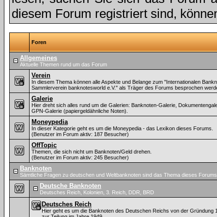
diesem Forum registriert sind, könne
Foren
Allgemeines
Aktuelle Themen rund um das Forum
Verein
In diesem Thema können alle Aspekte und Belange zum "Internationalen Bankn
Sammlerverein banknotesworld e.V." als Träger des Forums besprochen werd
Galerie
Hier dreht sich alles rund um die Galerien: Banknoten-Galerie, Dokumentengal
GPN-Galerie (papiergeldähnliche Noten).
Moneypedia
In dieser Kategorie geht es um die Moneypedia - das Lexikon dieses Forums.
(Benutzer im Forum aktiv: 187 Besucher)
OffTopic
Themen, die sich nicht um Banknoten/Geld drehen.
(Benutzer im Forum aktiv: 245 Besucher)
Banknoten
Sämtliche Fragen zu deutschen und Weltbanknoten sind das Thema dieses Forums
Deutsche Banknoten
Deutsches Reich, Kolonien, 3. Reich, DDR, BRD
Deutsches Reich
Hier geht es um die Banknoten des Deutschen Reichs von der Gründung 
zur Teilung im Jahre 1949.