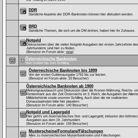
DDR
Sämtliche Aspekte der DDR-Banknoten können hier diskutiert werden.
BRD
Sämtliche Themen, die sich um die DM drehen, haben hier ihr Zuhause.
Notgeld
Diskussionen über die vielen Notgeld-Ausgaben der ersten Jahrzehnte des
Jahrhunderts sind hier zu finden.
(Benutzer im Forum aktiv:
rista
)
Österreichische Banknoten
Vom Gulden bis zum Schilling
Österreichische Banknoten bis 1899
Von der ersten Guldenausgabe 1762 bis zur letzten.
(Benutzer im Forum aktiv: 20 Besucher)
Österreichische Banknoten ab 1900
Meinungsaustausch und Diskussion über die Kronen-Währung, Reichs- u
Rentenmark aus der Zeit Österreichs im 3. Reich, die Ausgaben der Alliert
Militärbehörde sowie unseren Schilling. Auch über die nie realisierten
Donaustaatnoten bitte hier plaudern.
(Benutzer im Forum aktiv: 140 Besucher)
Notgeld und Lagergeld
Hier geht's um österreichisches Not- und Lagergeld, inklusive den böhmis
Ausgaben aus dem 19. Jahrhundert.
(Benutzer im Forum aktiv: 159 Besucher)
Musterscheine/Formulare/Fälschungen
Alles zu österreichischen Musterbanknoten und Fälschungen.