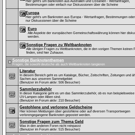
Hier geht's um Banknoten aus Australien und Ozeanien - Wertanfragen,
Bestimmungen oder einfach nur Diskussionen über die Scheine
Europa
Hier geht's um Banknoten aus Europa - Wertanfragen, Bestimmungen oder
nur Diskussionen über die Scheine
Euro
Alle Aspekte der europäischen Gemeinschaftswährung können hier diskut
werden.
Sonstige Fragen zu Weltbanknoten
Alle übrigen Fragen zu Weltbanknoten, die in den vorigen Themen keinen P
finden, sind hier Zuhause.
Sonstige Banknotenthemen
Fragen, die sowohl deutsche als auch Weltbanknoten tangieren
Literatur
In diesem Bereich geht es um Kataloge, Bücher, Zeitschriften, Zeitungen und ä
Sachen aus unserem Sammelgebiet
(Benutzer im Forum aktiv: 506 Besucher)
Sammlerzubehör
In dieser Kategorie geht es um das Sammlerzubehör, ob es nun beispielsweise
UV-Lampen oder Alben sind.
(Benutzer im Forum aktiv: 210 Besucher)
Gestohlene und verlorene Geldscheine
Hier können Meldungen über gestohlene oder auf diversen Transportwegen
verlorengegangene Banknoten gepostet werden.
Sonstige Fragen zum Thema Geld
Was in den anderen Foren nicht reinpasst
(Benutzer im Forum aktiv: 515 Besucher)