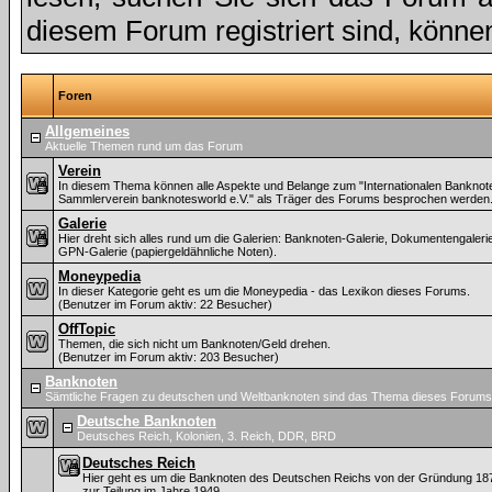
diesem Forum registriert sind, könne
Foren
Allgemeines
Aktuelle Themen rund um das Forum
Verein
In diesem Thema können alle Aspekte und Belange zum "Internationalen Banknot
Sammlerverein banknotesworld e.V." als Träger des Forums besprochen werden
Galerie
Hier dreht sich alles rund um die Galerien: Banknoten-Galerie, Dokumentengaleri
GPN-Galerie (papiergeldähnliche Noten).
Moneypedia
In dieser Kategorie geht es um die Moneypedia - das Lexikon dieses Forums.
(Benutzer im Forum aktiv: 22 Besucher)
OffTopic
Themen, die sich nicht um Banknoten/Geld drehen.
(Benutzer im Forum aktiv: 203 Besucher)
Banknoten
Sämtliche Fragen zu deutschen und Weltbanknoten sind das Thema dieses Forums
Deutsche Banknoten
Deutsches Reich, Kolonien, 3. Reich, DDR, BRD
Deutsches Reich
Hier geht es um die Banknoten des Deutschen Reichs von der Gründung 187
zur Teilung im Jahre 1949.