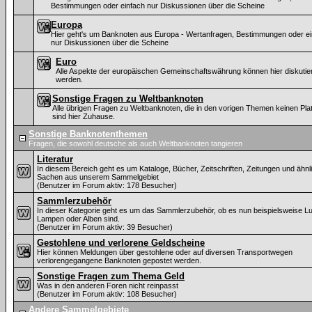
Bestimmungen oder einfach nur Diskussionen über die Scheine
Europa
Hier geht's um Banknoten aus Europa - Wertanfragen, Bestimmungen oder ei
nur Diskussionen über die Scheine
Euro
Alle Aspekte der europäischen Gemeinschaftswährung können hier diskutier
werden.
Sonstige Fragen zu Weltbanknoten
Alle übrigen Fragen zu Weltbanknoten, die in den vorigen Themen keinen Plat
sind hier Zuhause.
Sonstige Banknotenthemen
Fragen, die sowohl deutsche als auch Weltbanknoten tangieren
Literatur
In diesem Bereich geht es um Kataloge, Bücher, Zeitschriften, Zeitungen und ähnl
Sachen aus unserem Sammelgebiet
(Benutzer im Forum aktiv: 178 Besucher)
Sammlerzubehör
In dieser Kategorie geht es um das Sammlerzubehör, ob es nun beispielsweise L
Lampen oder Alben sind.
(Benutzer im Forum aktiv: 39 Besucher)
Gestohlene und verlorene Geldscheine
Hier können Meldungen über gestohlene oder auf diversen Transportwegen
verlorengegangene Banknoten gepostet werden.
Sonstige Fragen zum Thema Geld
Was in den anderen Foren nicht reinpasst
(Benutzer im Forum aktiv: 108 Besucher)
Andere Sammelgebiete