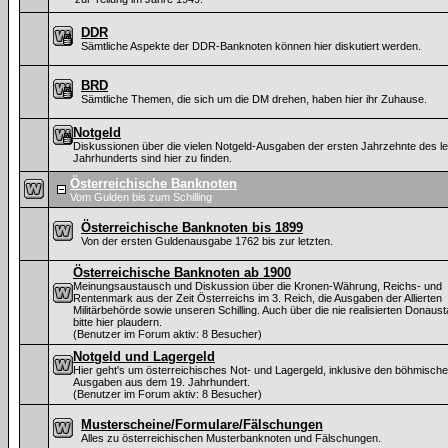
DDR
Sämtliche Aspekte der DDR-Banknoten können hier diskutiert werden.
BRD
Sämtliche Themen, die sich um die DM drehen, haben hier ihr Zuhause.
Notgeld
Diskussionen über die vielen Notgeld-Ausgaben der ersten Jahrzehnte des le
Jahrhunderts sind hier zu finden.
Österreichische Banknoten
Vom Gulden bis zum Schilling
Österreichische Banknoten bis 1899
Von der ersten Guldenausgabe 1762 bis zur letzten.
Österreichische Banknoten ab 1900
Meinungsaustausch und Diskussion über die Kronen-Währung, Reichs- und
Rentenmark aus der Zeit Österreichs im 3. Reich, die Ausgaben der Allierten
Militärbehörde sowie unseren Schilling. Auch über die nie realisierten Donaus
bitte hier plaudern.
(Benutzer im Forum aktiv: 8 Besucher)
Notgeld und Lagergeld
Hier geht's um österreichisches Not- und Lagergeld, inklusive den böhmisch
Ausgaben aus dem 19. Jahrhundert.
(Benutzer im Forum aktiv: 8 Besucher)
Musterscheine/Formulare/Fälschungen
Alles zu österreichischen Musterbanknoten und Fälschungen.