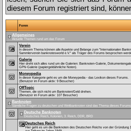
diesem Forum registriert sind, könne
Foren
Allgemeines
Aktuelle Themen rund um das Forum
Verein
In diesem Thema können alle Aspekte und Belange zum "Internationalen Bankn
Sammlerverein banknotesworld e.V." als Träger des Forums besprochen werd
Galerie
Hier dreht sich alles rund um die Galerien: Banknoten-Galerie, Dokumentengal
GPN-Galerie (papiergeldähnliche Noten).
Moneypedia
In dieser Kategorie geht es um die Moneypedia - das Lexikon dieses Forums.
(Benutzer im Forum aktiv: 9 Besucher)
OffTopic
Themen, die sich nicht um Banknoten/Geld drehen.
(Benutzer im Forum aktiv: 107 Besucher)
Banknoten
Sämtliche Fragen zu deutschen und Weltbanknoten sind das Thema dieses Forums
Deutsche Banknoten
Deutsches Reich, Kolonien, 3. Reich, DDR, BRD
Deutsches Reich
Hier geht es um die Banknoten des Deutschen Reichs von der Gründung 
zur Teilung im Jahre 1949.