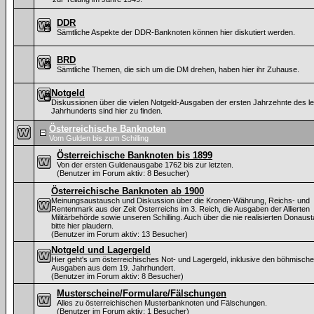
DDR
Sämtliche Aspekte der DDR-Banknoten können hier diskutiert werden.
BRD
Sämtliche Themen, die sich um die DM drehen, haben hier ihr Zuhause.
Notgeld
Diskussionen über die vielen Notgeld-Ausgaben der ersten Jahrzehnte des le
Jahrhunderts sind hier zu finden.
Österreichische Banknoten
Vom Gulden bis zum Schilling
Österreichische Banknoten bis 1899
Von der ersten Guldenausgabe 1762 bis zur letzten.
(Benutzer im Forum aktiv: 8 Besucher)
Österreichische Banknoten ab 1900
Meinungsaustausch und Diskussion über die Kronen-Währung, Reichs- und
Rentenmark aus der Zeit Österreichs im 3. Reich, die Ausgaben der Allierten
Militärbehörde sowie unseren Schilling. Auch über die nie realisierten Donaus
bitte hier plaudern.
(Benutzer im Forum aktiv: 13 Besucher)
Notgeld und Lagergeld
Hier geht's um österreichisches Not- und Lagergeld, inklusive den böhmisch
Ausgaben aus dem 19. Jahrhundert.
(Benutzer im Forum aktiv: 8 Besucher)
Musterscheine/Formulare/Fälschungen
Alles zu österreichischen Musterbanknoten und Fälschungen.
(Benutzer im Forum aktiv: 1 Besucher)