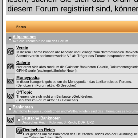
diesem Forum registriert sind, könne
Foren
Allgemeines
Aktuelle Themen rund um das Forum
Verein
In diesem Thema können alle Aspekte und Belange zum "Internationalen Banknot
Sammlerverein banknotesworld e.V." als Träger des Forums besprochen werden
Galerie
Hier dreht sich alles rund um die Galerien: Banknoten-Galerie, Dokumentengaleri
GPN-Galerie (papiergeldähnliche Noten).
Moneypedia
In dieser Kategorie geht es um die Moneypedia - das Lexikon dieses Forums.
(Benutzer im Forum aktiv: 45 Besucher)
OffTopic
Themen, die sich nicht um Banknoten/Geld drehen.
(Benutzer im Forum aktiv: 117 Besucher)
Banknoten
Sämtliche Fragen zu deutschen und Weltbanknoten sind das Thema dieses Forums
Deutsche Banknoten
Deutsches Reich, Kolonien, 3. Reich, DDR, BRD
Deutsches Reich
Hier geht es um die Banknoten des Deutschen Reichs von der Gründung 187
zur Teilung im Jahre 1949.