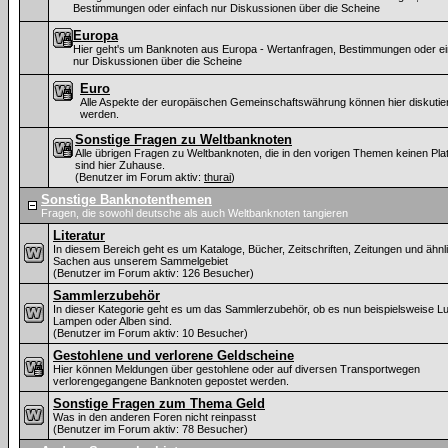
Bestimmungen oder einfach nur Diskussionen über die Scheine
Europa
Hier geht's um Banknoten aus Europa - Wertanfragen, Bestimmungen oder ei
nur Diskussionen über die Scheine
Euro
Alle Aspekte der europäischen Gemeinschaftswährung können hier diskutier
werden.
Sonstige Fragen zu Weltbanknoten
Alle übrigen Fragen zu Weltbanknoten, die in den vorigen Themen keinen Plat
sind hier Zuhause.
(Benutzer im Forum aktiv:
thurai
)
Sonstige Banknotenthemen
Fragen, die sowohl deutsche als auch Weltbanknoten tangieren
Literatur
In diesem Bereich geht es um Kataloge, Bücher, Zeitschriften, Zeitungen und ähnl
Sachen aus unserem Sammelgebiet
(Benutzer im Forum aktiv: 126 Besucher)
Sammlerzubehör
In dieser Kategorie geht es um das Sammlerzubehör, ob es nun beispielsweise L
Lampen oder Alben sind.
(Benutzer im Forum aktiv: 10 Besucher)
Gestohlene und verlorene Geldscheine
Hier können Meldungen über gestohlene oder auf diversen Transportwegen
verlorengegangene Banknoten gepostet werden.
Sonstige Fragen zum Thema Geld
Was in den anderen Foren nicht reinpasst
(Benutzer im Forum aktiv: 78 Besucher)