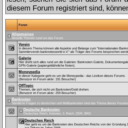
diesem Forum registriert sind, könne
Foren
Allgemeines
Aktuelle Themen rund um das Forum
Verein
In diesem Thema können alle Aspekte und Belange zum "Internationalen Bankn
Sammlerverein banknotesworld e.V." als Träger des Forums besprochen werd
Galerie
Hier dreht sich alles rund um die Galerien: Banknoten-Galerie, Dokumentengal
GPN-Galerie (papiergeldähnliche Noten).
Moneypedia
In dieser Kategorie geht es um die Moneypedia - das Lexikon dieses Forums.
(Benutzer im Forum aktiv: 191 Besucher)
OffTopic
Themen, die sich nicht um Banknoten/Geld drehen.
(Benutzer im Forum aktiv: 259 Besucher)
Banknoten
Sämtliche Fragen zu deutschen und Weltbanknoten sind das Thema dieses Forums
Deutsche Banknoten
Deutsches Reich, Kolonien, 3. Reich, DDR, BRD
Deutsches Reich
Hier geht es um die Banknoten des Deutschen Reichs von der Gründung 
zur Teilung im Jahre 1949.