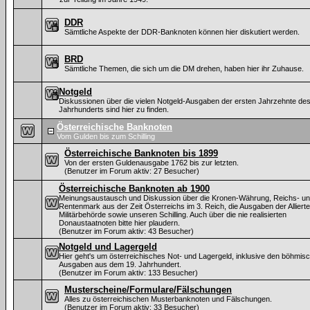
DDR
Sämtliche Aspekte der DDR-Banknoten können hier diskutiert werden.
BRD
Sämtliche Themen, die sich um die DM drehen, haben hier ihr Zuhause.
Notgeld
Diskussionen über die vielen Notgeld-Ausgaben der ersten Jahrzehnte des
Jahrhunderts sind hier zu finden.
Österreichische Banknoten
Vom Gulden bis zum Schilling
Österreichische Banknoten bis 1899
Von der ersten Guldenausgabe 1762 bis zur letzten.
(Benutzer im Forum aktiv: 27 Besucher)
Österreichische Banknoten ab 1900
Meinungsaustausch und Diskussion über die Kronen-Währung, Reichs- u
Rentenmark aus der Zeit Österreichs im 3. Reich, die Ausgaben der Alliert
Militärbehörde sowie unseren Schilling. Auch über die nie realisierten
Donaustaatnoten bitte hier plaudern.
(Benutzer im Forum aktiv: 43 Besucher)
Notgeld und Lagergeld
Hier geht's um österreichisches Not- und Lagergeld, inklusive den böhmis
Ausgaben aus dem 19. Jahrhundert.
(Benutzer im Forum aktiv: 133 Besucher)
Musterscheine/Formulare/Fälschungen
Alles zu österreichischen Musterbanknoten und Fälschungen.
(Benutzer im Forum aktiv: 33 Besucher)