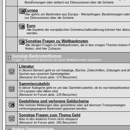
Bestimmungen oder einfach nur Diskussionen über die Scheine
Europa
Hier geht's um Banknoten aus Europa - Wertanfragen, Bestimmungen oder
nur Diskussionen über die Scheine
Euro
Alle Aspekte der europäischen Gemeinschaftswährung können hier diskut
werden.
Sonstige Fragen zu Weltbanknoten
Alle übrigen Fragen zu Weltbanknoten, die in den vorigen Themen keinen P
finden, sind hier Zuhause.
Sonstige Banknotenthemen
Fragen, die sowohl deutsche als auch Weltbanknoten tangieren
Literatur
In diesem Bereich geht es um Kataloge, Bücher, Zeitschriften, Zeitungen und ä
Sachen aus unserem Sammelgebiet
(Benutzer im Forum aktiv: 174 Besucher)
Sammlerzubehör
In dieser Kategorie geht es um das Sammlerzubehör, ob es nun beispielsweise
UV-Lampen oder Alben sind.
(Benutzer im Forum aktiv: 129 Besucher)
Gestohlene und verlorene Geldscheine
Hier können Meldungen über gestohlene oder auf diversen Transportwegen
verlorengegangene Banknoten gepostet werden.
Sonstige Fragen zum Thema Geld
Was in den anderen Foren nicht reinpasst
(Benutzer im Forum aktiv: 295 Besucher)
Andere Sammelgebiete