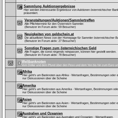
Sammlung Auktionsergebnisse
Hier werden interessante Ergebnisse von Auktionen österreichischer Ban
präsentiert.
Veranstaltungen/Auktionen/Sammlertreffen
Alle Pflichttermine für den Österreich-Sammler.
(Benutzer im Forum aktiv: 59 Besucher)
Neuigkeiten von geldschein.at
Die aktuellsten News von der Homepage für Sammler österreichischer B
(Benutzer im Forum aktiv: 27 Besucher)
Sonstige Fragen zum österreichischen Geld
Alle Fragen, die sonst nirgends reinpassen, können hier gestellt werden.
(Benutzer im Forum aktiv: 78 Besucher)
Weltbanknoten
Vom Dollar und dem Pfund über den Peso und dem Yen bis hin zum Euro un
Afrika
Hier geht's um Banknoten aus Afrika - Wertanfragen, Bestimmungen oder e
nur Diskussionen über die Scheine
Amerika
Hier geht's um Banknoten aus Amerika - Wertanfragen, Bestimmungen ode
nur Diskussionen über die Scheine
Asien
Hier geht's um Banknoten aus Asien - Wertanfragen, Bestimmungen oder e
nur Diskussionen über die Scheine
Australien und Ozeanien
Hier geht's um Banknoten aus Australien und Ozeanien - Wertanfragen,