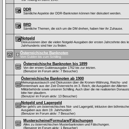
DDR
Sämtliche Aspekte der DDR-Banknoten können hier diskutiert werden.
BRD
Sämtliche Themen, die sich um die DM drehen, haben hier ihr Zuhause.
Notgeld
Diskussionen über die vielen Notgeld-Ausgaben der ersten Jahrzehnte des le
Jahrhunderts sind hier zu finden.
Österreichische Banknoten
Vom Gulden bis zum Schilling
Österreichische Banknoten bis 1899
Von der ersten Guldenausgabe 1762 bis zur letzten.
(Benutzer im Forum aktiv: 7 Besucher)
Österreichische Banknoten ab 1900
Meinungsaustausch und Diskussion über die Kronen-Währung, Reichs- und
Rentenmark aus der Zeit Österreichs im 3. Reich, die Ausgaben der Allierten
Militärbehörde sowie unseren Schilling. Auch über die nie realisierten Donaus
bitte hier plaudern.
(Benutzer im Forum aktiv: 13 Besucher)
Notgeld und Lagergeld
Hier geht's um österreichisches Not- und Lagergeld, inklusive den böhmisch
Ausgaben aus dem 19. Jahrhundert.
(Benutzer im Forum aktiv: 7 Besucher)
Musterscheine/Formulare/Fälschungen
Alles zu österreichischen Musterbanknoten und Fälschungen.
(Benutzer im Forum aktiv: 1 Besucher)