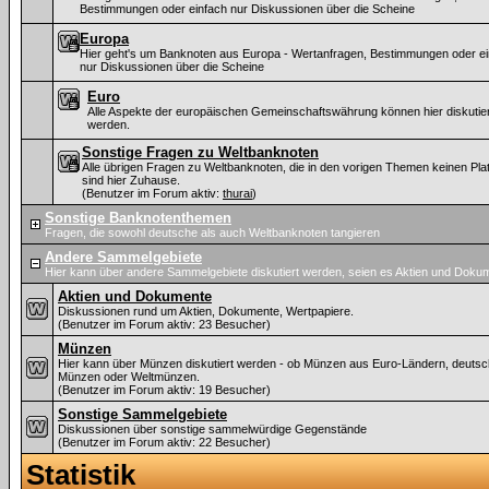
Bestimmungen oder einfach nur Diskussionen über die Scheine
Europa
Hier geht's um Banknoten aus Europa - Wertanfragen, Bestimmungen oder ei
nur Diskussionen über die Scheine
Euro
Alle Aspekte der europäischen Gemeinschaftswährung können hier diskutier
werden.
Sonstige Fragen zu Weltbanknoten
Alle übrigen Fragen zu Weltbanknoten, die in den vorigen Themen keinen Plat
sind hier Zuhause.
(Benutzer im Forum aktiv:
thurai
)
Sonstige Banknotenthemen
Fragen, die sowohl deutsche als auch Weltbanknoten tangieren
Andere Sammelgebiete
Hier kann über andere Sammelgebiete diskutiert werden, seien es Aktien und Dok
Aktien und Dokumente
Diskussionen rund um Aktien, Dokumente, Wertpapiere.
(Benutzer im Forum aktiv: 23 Besucher)
Münzen
Hier kann über Münzen diskutiert werden - ob Münzen aus Euro-Ländern, deuts
Münzen oder Weltmünzen.
(Benutzer im Forum aktiv: 19 Besucher)
Sonstige Sammelgebiete
Diskussionen über sonstige sammelwürdige Gegenstände
(Benutzer im Forum aktiv: 22 Besucher)
Statistik