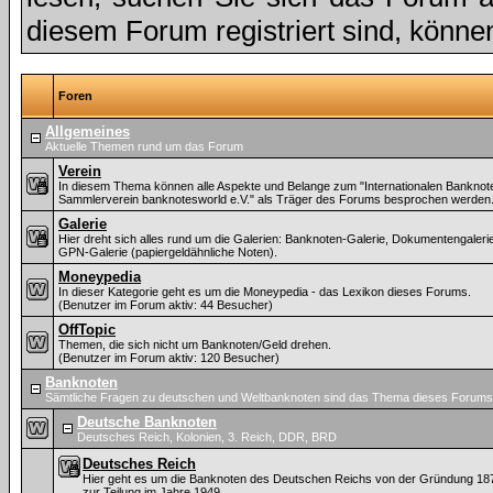
diesem Forum registriert sind, könne
Foren
Allgemeines
Aktuelle Themen rund um das Forum
Verein
In diesem Thema können alle Aspekte und Belange zum "Internationalen Banknot
Sammlerverein banknotesworld e.V." als Träger des Forums besprochen werden
Galerie
Hier dreht sich alles rund um die Galerien: Banknoten-Galerie, Dokumentengaleri
GPN-Galerie (papiergeldähnliche Noten).
Moneypedia
In dieser Kategorie geht es um die Moneypedia - das Lexikon dieses Forums.
(Benutzer im Forum aktiv: 44 Besucher)
OffTopic
Themen, die sich nicht um Banknoten/Geld drehen.
(Benutzer im Forum aktiv: 120 Besucher)
Banknoten
Sämtliche Fragen zu deutschen und Weltbanknoten sind das Thema dieses Forums
Deutsche Banknoten
Deutsches Reich, Kolonien, 3. Reich, DDR, BRD
Deutsches Reich
Hier geht es um die Banknoten des Deutschen Reichs von der Gründung 187
zur Teilung im Jahre 1949.