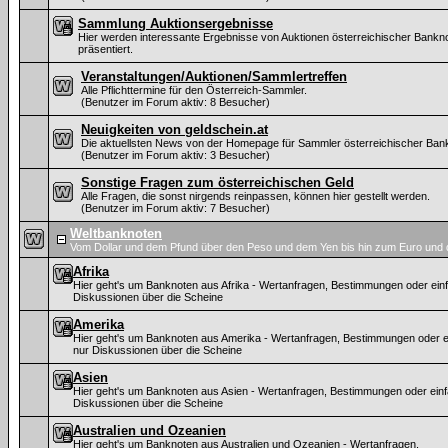
Sammlung Auktionsergebnisse
Hier werden interessante Ergebnisse von Auktionen österreichischer Bankn
präsentiert.
Veranstaltungen/Auktionen/Sammlertreffen
Alle Pflichttermine für den Österreich-Sammler.
(Benutzer im Forum aktiv: 8 Besucher)
Neuigkeiten von geldschein.at
Die aktuellsten News von der Homepage für Sammler österreichischer Ban
(Benutzer im Forum aktiv: 3 Besucher)
Sonstige Fragen zum österreichischen Geld
Alle Fragen, die sonst nirgends reinpassen, können hier gestellt werden.
(Benutzer im Forum aktiv: 7 Besucher)
Weltbanknoten
Vom Dollar und dem Pfund über den Peso und dem Yen bis hin zum Euro und 
Afrika
Hier geht's um Banknoten aus Afrika - Wertanfragen, Bestimmungen oder ein
Diskussionen über die Scheine
Amerika
Hier geht's um Banknoten aus Amerika - Wertanfragen, Bestimmungen oder e
nur Diskussionen über die Scheine
Asien
Hier geht's um Banknoten aus Asien - Wertanfragen, Bestimmungen oder ein
Diskussionen über die Scheine
Australien und Ozeanien
Hier geht's um Banknoten aus Australien und Ozeanien - Wertanfragen,