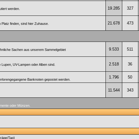
19.285
327
tiert werden.
21.678
473
Platz finden, sind hier Zuhause.
9.533
511
d ähnliche Sachen aus unserem Sammelgebiet
2.518
36
e Lupen, UV-Lampen oder Alben sind.
1.796
50
erlorengegangene Banknoten gepostet werden.
11.544
343
umente oder Münzen.
träge/Tag)