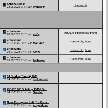
Schöne Bilder
Huehnerbla
23.06.2026
11:58
von
svenski04
unbekannt
hct2000
,
Huehnerbla
,
thurai
20.06.2026
12:26
von
mh*s
unbekannt
Huehnerbla
,
thurai
21.04.2026
00:29
von
Monique
unbekannt
Huehnerbla
,
thurai
15.07.2026
20:44
von
xxxepf
unbekannt
Huehnerbla
,
thurai
05.08.2026
17:43
von
freiberger
10 Gulden (Fiorini) 1866
14.03.2025
16:50
von
stefanobreil
KK-223 100 Schilling 1945 | Gr...
04.05.2026
17:55
von
Swartalf
Neue Errungenschaft (für Öster...
31.07.2026
13:58
von
notgeldman