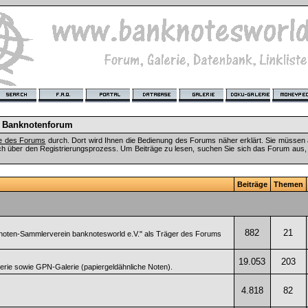
 Banknotenforum
fe des Forums
durch. Dort wird Ihnen die Bedienung des Forums näher erklärt. Sie müssen 
ch über den Registrierungsprozess. Um Beiträge zu lesen, suchen Sie sich das Forum aus, das
Beiträge
Themen
882
21
noten-Sammlerverein banknotesworld e.V." als Träger des Forums
19.053
203
lerie sowie GPN-Galerie (papiergeldähnliche Noten).
4.818
82