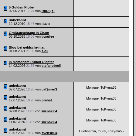
5 Gulden Probe
02.06.2017
17:24
von
RuRi (†)
unbekannt
12.12.2010
15:47
von plavix
Großtauschtage in Cham
08.10.2025
18:06
von
burgfee
Blog bei geldschein.at
01.08.2021
21:06
von
s.oli
In Memoriam Rudolf Richter
14.02.2026
21:55
von
stefanobreil
unbekannt
Monique
,
ToKyma55
07.07.2026
12:20
von
cat$man$
unbekannt
Monique
,
ToKyma55
17.07.2026
18:20
von
praha1
unbekannt
Monique
,
ToKyma55
02.08.2026
11:01
von
svenski04
unbekannt
Monique
,
ToKyma55
11.07.2026
13:07
von
svenski04
unbekannt
Huehnerbla
,
thurai
,
ToKyma55
19.07.2026
19:38
von
svenski04