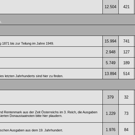
12.504
421
s.
15.994
741
1871 bis zur Teilung im Jahre 1949.
2.948
127
5.749
189
13.894
514
s letzten Jahrhunderts sind hier zu finden.
379
32
 Rentenmark aus der Zeit Österreichs im 3. Reich, die Ausgaben
1.229
73
isierten Donaustaatnoten bitte hier plaudern.
1.976
84
mischen Ausgaben aus dem 19. Jahrhundert.