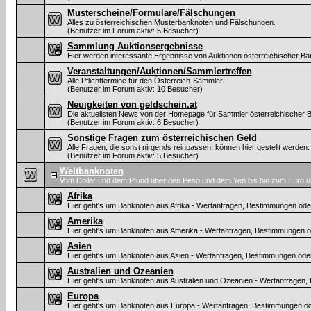
Musterscheine/Formulare/Fälschungen
Alles zu österreichischen Musterbanknoten und Fälschungen.
(Benutzer im Forum aktiv: 5 Besucher)
Sammlung Auktionsergebnisse
Hier werden interessante Ergebnisse von Auktionen österreichischer Ban
Veranstaltungen/Auktionen/Sammlertreffen
Alle Pflichttermine für den Österreich-Sammler.
(Benutzer im Forum aktiv: 10 Besucher)
Neuigkeiten von geldschein.at
Die aktuellsten News von der Homepage für Sammler österreichischer 
(Benutzer im Forum aktiv: 6 Besucher)
Sonstige Fragen zum österreichischen Geld
Alle Fragen, die sonst nirgends reinpassen, können hier gestellt werden.
(Benutzer im Forum aktiv: 5 Besucher)
Weltbanknoten
Vom Dollar und dem Pfund über den Peso und dem Yen bis hin zum Euro u
Afrika
Hier geht's um Banknoten aus Afrika - Wertanfragen, Bestimmungen oder
Amerika
Hier geht's um Banknoten aus Amerika - Wertanfragen, Bestimmungen od
Asien
Hier geht's um Banknoten aus Asien - Wertanfragen, Bestimmungen oder
Australien und Ozeanien
Hier geht's um Banknoten aus Australien und Ozeanien - Wertanfragen,
Europa
Hier geht's um Banknoten aus Europa - Wertanfragen, Bestimmungen ode