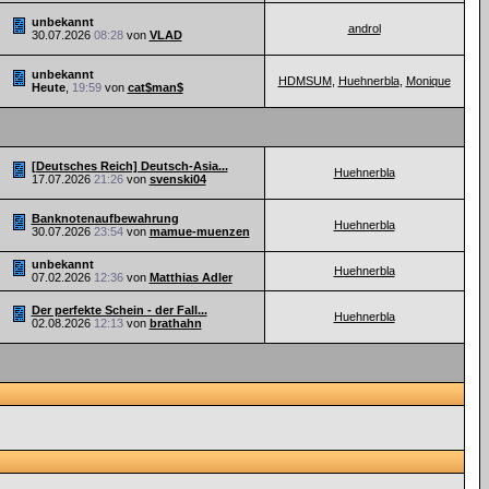
unbekannt
androl
30.07.2026
08:28
von
VLAD
unbekannt
HDMSUM
,
Huehnerbla
,
Monique
Heute
,
19:59
von
cat$man$
[Deutsches Reich] Deutsch-Asia...
Huehnerbla
17.07.2026
21:26
von
svenski04
Banknotenaufbewahrung
Huehnerbla
30.07.2026
23:54
von
mamue-muenzen
unbekannt
Huehnerbla
07.02.2026
12:36
von
Matthias Adler
Der perfekte Schein - der Fall...
Huehnerbla
02.08.2026
12:13
von
brathahn