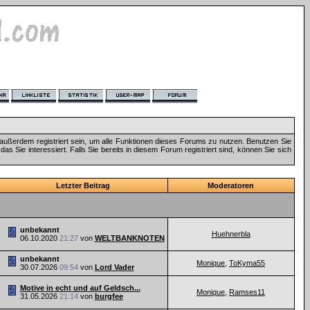
außerdem registriert sein, um alle Funktionen dieses Forums zu nutzen. Benutzen Sie
 Sie interessiert. Falls Sie bereits in diesem Forum registriert sind, können Sie sich
Letzter Beitrag
Moderatoren
unbekannt
Huehnerbla
06.10.2020
21:27
von
WELTBANKNOTEN
unbekannt
Monique
,
ToKyma55
30.07.2026
09:54
von
Lord Vader
Motive in echt und auf Geldsch...
Monique
,
Ramses11
31.05.2026
21:14
von
burgfee