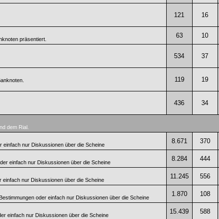
121
16
63
10
knoten präsentiert.
534
37
119
19
Banknoten.
436
34
nd dem Rial.
8.671
370
 einfach nur Diskussionen über die Scheine
8.284
444
er einfach nur Diskussionen über die Scheine
11.245
556
 einfach nur Diskussionen über die Scheine
1.870
108
 Bestimmungen oder einfach nur Diskussionen über die Scheine
15.439
588
r einfach nur Diskussionen über die Scheine