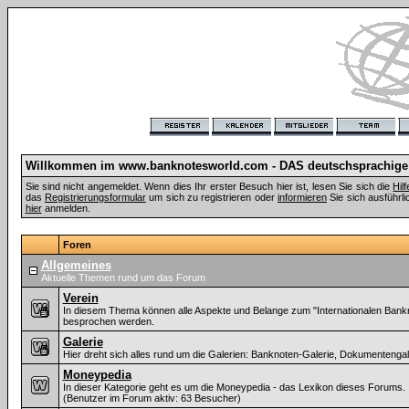
Willkommen im www.banknotesworld.com - DAS deutschsprachige
Sie sind nicht angemeldet. Wenn dies Ihr erster Besuch hier ist, lesen Sie sich die
Hil
das
Registrierungsformular
um sich zu registrieren oder
informieren
Sie sich ausführli
hier
anmelden.
Foren
Allgemeines
Aktuelle Themen rund um das Forum
Verein
In diesem Thema können alle Aspekte und Belange zum "Internationalen Bank
besprochen werden.
Galerie
Hier dreht sich alles rund um die Galerien: Banknoten-Galerie, Dokumentenga
Moneypedia
In dieser Kategorie geht es um die Moneypedia - das Lexikon dieses Forums.
(Benutzer im Forum aktiv: 63 Besucher)