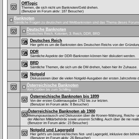
OffTopic
Themen, die sich nicht um Banknoten/Geld drehen.
(Benutzer im Forum aktiv: 187 Besucher)
Banknoten
Sämtliche Fragen zu deutschen und Weltbanknoten sind das Thema dieses Forum
Deutsche Banknoten
Deutsches Reich, Kolonien, 3. Reich, DDR, BRD
Deutsches Reich
Hier geht es um die Banknoten des Deutschen Reichs von der Gründung 
DDR
Sämtliche Aspekte der DDR-Banknoten können hier diskutiert werden.
BRD
Sämtliche Themen, die sich um die DM drehen, haben hier ihr Zuhause.
Notgeld
Diskussionen über die vielen Notgeld-Ausgaben der ersten Jahrzehnte de
Österreichische Banknoten
Vom Gulden bis zum Schilling
Österreichische Banknoten bis 1899
Von der ersten Guldenausgabe 1762 bis zur letzten.
(Benutzer im Forum aktiv: 8 Besucher)
Österreichische Banknoten ab 1900
Meinungsaustausch und Diskussion über die Kronen-Währung, Reichs- und
der Allierten Militärbehörde sowie unseren Schilling. Auch über die nie real
(Benutzer im Forum aktiv: 23 Besucher)
Notgeld und Lagergeld
Hier geht's um österreichisches Not- und Lagergeld, inklusive den böh
(Benutzer im Forum aktiv: 26 Besucher)