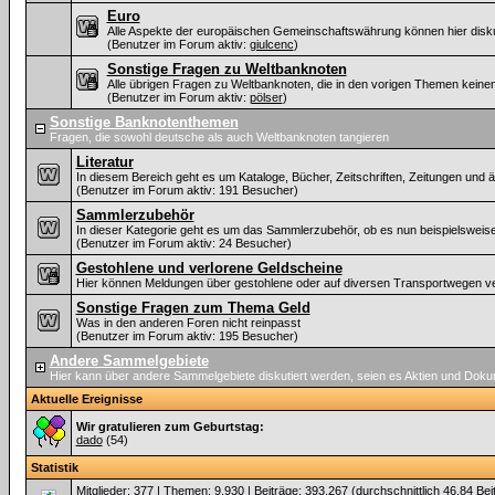
Euro
Alle Aspekte der europäischen Gemeinschaftswährung können hier disku
(Benutzer im Forum aktiv:
giulcenc
)
Sonstige Fragen zu Weltbanknoten
Alle übrigen Fragen zu Weltbanknoten, die in den vorigen Themen keinen 
(Benutzer im Forum aktiv:
pölser
)
Sonstige Banknotenthemen
Fragen, die sowohl deutsche als auch Weltbanknoten tangieren
Literatur
In diesem Bereich geht es um Kataloge, Bücher, Zeitschriften, Zeitungen un
(Benutzer im Forum aktiv: 191 Besucher)
Sammlerzubehör
In dieser Kategorie geht es um das Sammlerzubehör, ob es nun beispielsweis
(Benutzer im Forum aktiv: 24 Besucher)
Gestohlene und verlorene Geldscheine
Hier können Meldungen über gestohlene oder auf diversen Transportwegen v
Sonstige Fragen zum Thema Geld
Was in den anderen Foren nicht reinpasst
(Benutzer im Forum aktiv: 195 Besucher)
Andere Sammelgebiete
Hier kann über andere Sammelgebiete diskutiert werden, seien es Aktien und Dok
Aktuelle Ereignisse
Wir gratulieren zum Geburtstag:
dado
(54)
Statistik
Mitglieder: 377 | Themen: 9.930 | Beiträge: 393.267 (durchschnittlich 46,84 Bei