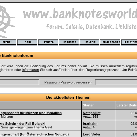
e Banknotenforum
ort wird Ihnen die Bedienung des Forums näher erklärt. Sie müssen außerdem registri
gistrieren oder
informieren
Sie sich ausführlich über den Registrierungsprozess. Um Beiträ
Passwort (
Passwort vergessen
):
Die aktuellsten Themen
Starter
Letzter Beit
ungenschaft für Münzen und Medaillen
Notaphilist
02.
Münzen
Antw.:
368
v
kte Schein - der Fall Bojarski
brathahn
02.
Sonstige Fragen zum Thema Geld
Antw.:
4
ngenschaft (für Österreichisches Notgeld)
Lord Vader
31.