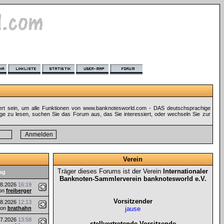
ert sein, um alle Funktionen von www.banknotesworld.com - DAS deutschsprachige
ge zu lesen, suchen Sie das Forum aus, das Sie interessiert, oder wechseln Sie zur
Verein
Träger dieses Forums ist der Verein
Internationaler
rag
Banknoten-Sammlerverein banknotesworld e.V.
08.2026
16:19
on
freiberger
Vorsitzender
08.2026
12:13
von
brathahn
jause
07.2026
13:58
stellvertretende Vorsitzende