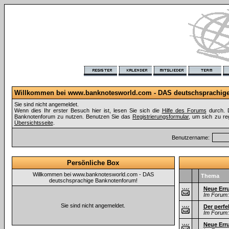
Willkommen bei www.banknotesworld.com - DAS deutschsprachig
Sie sind nicht angemeldet.
Wenn dies Ihr erster Besuch hier ist, lesen Sie sich die
Hilfe des Forums
durch. D
Banknotenforum zu nutzen. Benutzen Sie das
Registrierungsformular
, um sich zu re
Übersichtsseite
.
Benutzername:
Persönliche Box
Willkommen bei www.banknotesworld.com - DAS
Thema
deutschsprachige Banknotenforum!
Neue Err
Im Forum:
Sie sind nicht angemeldet.
Der perfe
Im Forum:
Neue Erru