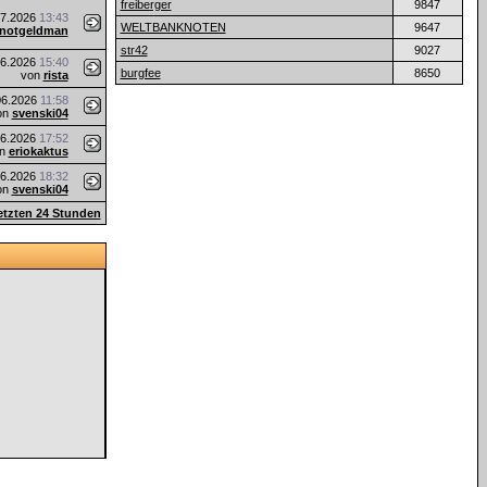
freiberger
9847
07.2026
13:43
WELTBANKNOTEN
9647
notgeldman
str42
9027
06.2026
15:40
burgfee
8650
von
rista
06.2026
11:58
on
svenski04
06.2026
17:52
on
eriokaktus
06.2026
18:32
on
svenski04
letzten 24 Stunden