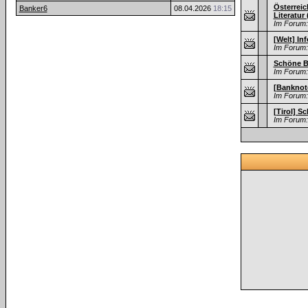
Österreic
Banker6
08.04.2026
18:15
Literatur
Im Forum:
[Welt] In
Im Forum:
Schöne B
Im Forum:
[Banknote
Im Forum:
[Tirol] 
Im Forum: