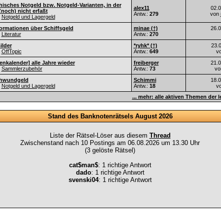
hisches Notgeld bzw. Notgeld-Varianten, in der
alex11
02.
 (noch) nicht erfaßt
Antw.:
279
von
Notgeld und Lagergeld
formationen über Schiffsgeld
minae (†)
26.
Literatur
Antw.:
270
ilder
*ryhk* (†)
23.
OffTopic
Antw.:
649
v
nkalender] alle Jahre wieder
freiberger
21.
Sammlerzubehör
Antw.:
73
v
Schwundgeld
Schimmi
18.
Notgeld und Lagergeld
Antw.:
18
v
... mehr: alle aktiven Themen der 
Stand des Banknotenrätsels August 2026
Liste der Rätsel-Löser aus diesem
Thread
Zwischenstand nach 10 Postings am 06.08.2026 um 13.30 Uhr
(3 gelöste Rätsel)
cat$man$
: 1 richtige Antwort
dado
: 1 richtige Antwort
svenski04
: 1 richtige Antwort