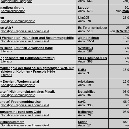
Notgeld und Lagergeld
Antw.:
566
von
enaufbewahrung
karudo
30
Sammlerzubehör
Antw.:
675
von
mam
ken
john205
28.
Sonstige Sammelgebiete
Antw.:
78
ose Welt?
Ex-Forumsmitglieder
2
Sonstige Fragen zum Thema Geld
Antw.:
519
von
DeNeder
nd Werbenoten] Neuheiten und Bestimmungshilfe
alpine-helmut
19.
Sonstige Fragen zum Thema Geld
Antw.:
1504
v
es Reich] Deutsch-Asiatische Bank
svenski04
17.
Literatur
Antw.:
184
v
ngenschaft (für Banknotenliteratur)
WELTBANKNOTEN
17.
Literatur
Antw.:
305
v
markengeld der französisch sprachigen Welt, mit
KaBa
13.
bieten u. Kolonien - François Hède
Antw.:
3
Literatur
+ Devrient, Werbematerial
eriokaktus
12.
Sonstige Sammelgebiete
Antw.:
19
arten] Nicht nur einfach altes Plastik
Notaphilist
08.
Sonstige Sammelgebiete
Antw.:
36
v
ungen] Programmhinweise
str42
08.
Sonstige Fragen zum Thema Geld
Antw.:
335
v
ungstermine rund ums Geld
freiberger
06.
Sonstige Fragen zum Thema Geld
Antw.:
79
 Seriennummern
Sedan
05.
Sonstige Fragen zum Thema Geld
Antw.:
17
v