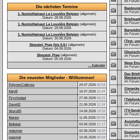
Im Forum:
Die nächsten Termine
Banknot
Im Forum:
1. NumisHainaut La Louvière Belgien
(allgemein)
Datum: 28.08.2026
Briefmar
Im Forum:
1. NumisHainaut La Louvière Belgien
(allgemein)
Datum: 29.08.2026
Bargeldl
Im Forum:
1. NumisHainaut La Louvière Belgien
(allgemein)
Datum: 30.08.2026
[Test- u
Sberatel, Prag (bis 6.9.)
(allgemein)
Im Forum:
Datum: 04.09.2026
[Deutsch
Sberatel, Prag
(allgemein)
Im Forum:
Datum: 05.09.2026
Neue Erru
... Kalender
Im Forum:
Das Brief
Die neuesten Mitglieder - Willkommen!
Mandatsge
Im Forum:
PolymerCollector
29.07.2026
06:54
Giesecke 
KittyB
16.07.2026
11:44
Im Forum:
Psychodad
27.06.2026
00:21
[Telefonk
Im Forum:
Dave82
21.06.2026
11:24
[TV-Send
9euro85
14.06.2026
19:33
Im Forum:
Marion
11.06.2026
00:55
Ausstell
Bellobär
03.06.2026
21:17
Im Forum:
maturner
02.06.2026
16:20
Doppelte
Im Forum:
masmat
10.05.2026
00:04