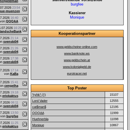
notgeldman
burgfee
.07.2026
23:54
ue-muenzen
Kassierer
Monique
07.2026
16:40
von
QQQAA
5.07.2026
16:25
landscheBank
Kooperationspartner
07.2026
21:14
on
svenski04
www.geldscheine-online.com
07.2026
21:26
on
svenski04
www.banknote.ws
07.2026
17:38
www.geldschein.at
on
svenski04
www.kolonialgeld.de
07.2026
17:14
eurotracer.net
von
KaBa
07.2026
15:41
von
cengelha
Top Poster
07.2026
19:18
*ryhk* (†)
15107
on
eriokaktus
Lord Vader
12555
07.2026
08:11
on
svenski04
cat$man$
12195
07.2026
13:50
QQQAA
11999
von
burgfee
Huehnerbla
11098
07.2026
11:25
Monique
10867
on
eriokaktus