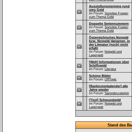
Ausstellungstermine rund
ums Geld
Im Forum:
Sonstige Fragen
zum Thema Geld
Doppelte Seriennummern
Im Forum:
Sonstige Fragen
zum Thema Geld
Österreichisches Notgeld
bzw. Notgeld-Varianten, in
der Literatur (noch) nicht
erfaßt
Im Forum:
Notgeld und
Lagergeld
[Welt] Informationen über
Schiffsgeld
Im Forum:
Literatur
Schöne Bilder
Im Forum:
OffTopic
[Banknotenkalender] alle
Jahre wieder
Im Forum:
Sammlerzubehör
[Tirol] Schwundgeld
Im Forum:
Notgeld und
Lagergeld
Stand des Ba