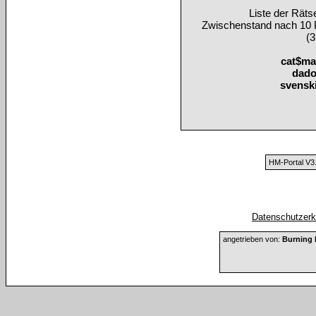
Liste der Rät
Zwischenstand nach 10 
(3
cat$ma
dad
svensk
HM-Portal V3
Datenschutzerkl
angetrieben von:
Burning 