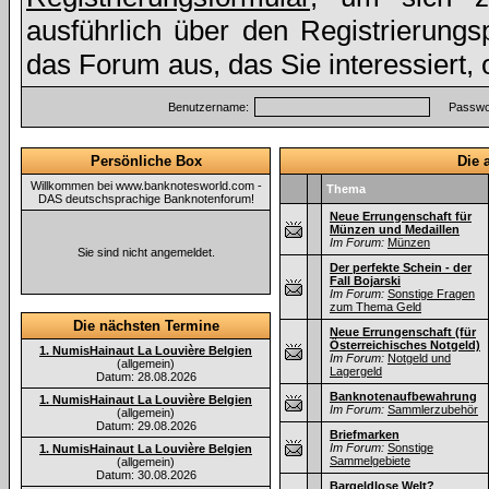
ausführlich über den Registrierung
das Forum aus, das Sie interessiert,
Benutzername:
Passwor
Persönliche Box
Die 
Willkommen bei www.banknotesworld.com -
Thema
DAS deutschsprachige Banknotenforum!
Neue Errungenschaft für
Münzen und Medaillen
Im Forum:
Münzen
Sie sind nicht angemeldet.
Der perfekte Schein - der
Fall Bojarski
Im Forum:
Sonstige Fragen
zum Thema Geld
Die nächsten Termine
Neue Errungenschaft (für
Österreichisches Notgeld)
1. NumisHainaut La Louvière Belgien
Im Forum:
Notgeld und
(allgemein)
Lagergeld
Datum: 28.08.2026
Banknotenaufbewahrung
1. NumisHainaut La Louvière Belgien
Im Forum:
Sammlerzubehör
(allgemein)
Datum: 29.08.2026
Briefmarken
Im Forum:
Sonstige
1. NumisHainaut La Louvière Belgien
Sammelgebiete
(allgemein)
Datum: 30.08.2026
Bargeldlose Welt?