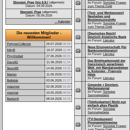
Sberatel, Prag (bis 6.9.)
(allgemein)
Im Forum:
Sonstige Fragen
Datum: 04.09.2026
zum Thema Geld
Sberatel, Prag
(allgemein)
[Test- und Werbenoten]
Datum: 05.09.2026
Neuheiten und
Bestimmungshilfe
... Kalender
Im Forum:
Sonstige Fragen
zum Thema Geld
Die neuesten Mitglieder -
[Deutsches Reich]
Willkommen!
Deutsch-Asiatische Bank
Im Forum:
Literatur
PolymerCollector
29.07.2026
06:54
Neue Errungenschaft (für
KittyB
16.07.2026
11:44
Banknotenliteratur)
Im Forum:
Literatur
Psychodad
27.06.2026
00:21
Das Briefmarkengeld der
Dave82
21.06.2026
11:24
französisch sprachigen
Welt, mit Mandatsgebieten
9euro85
14.06.2026
19:33
u. Kolonien - François
Marion
11.06.2026
00:55
Hède
Im Forum:
Literatur
Bellobär
03.06.2026
21:17
Giesecke + Devrient,
maturner
02.06.2026
16:20
Werbematerial
Im Forum:
Sonstige
masmat
10.05.2026
00:04
Sammelgebiete
Banker6
08.04.2026
18:15
[Telefonkarten] Nicht nur
einfach altes Plastik
Im Forum:
Sonstige
Sammelgebiete
[TV-Sendungen]
Programmhinweise
Im Forum:
Sonstige Fragen
zum Thema Geld