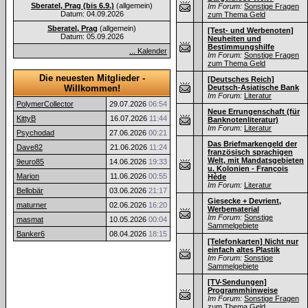
Sberatel, Prag (bis 6.9.)
(allgemein)
Im Forum:
Sonstige Fragen
Datum: 04.09.2026
zum Thema Geld
Sberatel, Prag
(allgemein)
[Test- und Werbenoten]
Datum: 05.09.2026
Neuheiten und
Bestimmungshilfe
... Kalender
Im Forum:
Sonstige Fragen
zum Thema Geld
Die neuesten Mitglieder -
[Deutsches Reich]
Willkommen!
Deutsch-Asiatische Bank
Im Forum:
Literatur
PolymerCollector
29.07.2026
06:54
Neue Errungenschaft (für
KittyB
16.07.2026
11:44
Banknotenliteratur)
Im Forum:
Literatur
Psychodad
27.06.2026
00:21
Das Briefmarkengeld der
Dave82
21.06.2026
11:24
französisch sprachigen
Welt, mit Mandatsgebieten
9euro85
14.06.2026
19:33
u. Kolonien - François
Marion
11.06.2026
00:55
Hède
Im Forum:
Literatur
Bellobär
03.06.2026
21:17
Giesecke + Devrient,
maturner
02.06.2026
16:20
Werbematerial
Im Forum:
Sonstige
masmat
10.05.2026
00:04
Sammelgebiete
Banker6
08.04.2026
18:15
[Telefonkarten] Nicht nur
einfach altes Plastik
Im Forum:
Sonstige
Sammelgebiete
[TV-Sendungen]
Programmhinweise
Im Forum:
Sonstige Fragen
zum Thema Geld