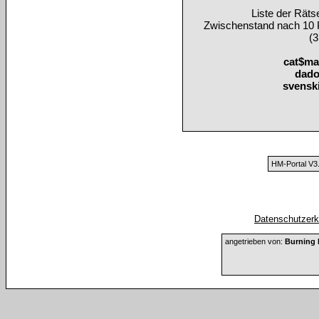
Liste der Rät
Zwischenstand nach 10 
(3
cat$ma
dad
svensk
HM-Portal V3
Datenschutzerkl
angetrieben von:
Burning 