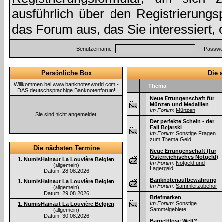
ausführlich über den Registrierung
das Forum aus, das Sie interessiert,
Benutzername:
Passwor
Persönliche Box
Die 
Willkommen bei www.banknotesworld.com -
Thema
DAS deutschsprachige Banknotenforum!
Neue Errungenschaft für
Münzen und Medaillen
Im Forum:
Münzen
Sie sind nicht angemeldet.
Der perfekte Schein - der
Fall Bojarski
Im Forum:
Sonstige Fragen
zum Thema Geld
Die nächsten Termine
Neue Errungenschaft (für
Österreichisches Notgeld)
1. NumisHainaut La Louvière Belgien
Im Forum:
Notgeld und
(allgemein)
Lagergeld
Datum: 28.08.2026
Banknotenaufbewahrung
1. NumisHainaut La Louvière Belgien
Im Forum:
Sammlerzubehör
(allgemein)
Datum: 29.08.2026
Briefmarken
Im Forum:
Sonstige
1. NumisHainaut La Louvière Belgien
Sammelgebiete
(allgemein)
Datum: 30.08.2026
Bargeldlose Welt?