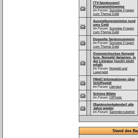
[TV-Sendungen]
Programmhinweise
Im Forum:
Sonstige Fragen
zum Thema Geld
Ausstellungstermine rund
ums Geld
Im Forum:
Sonstige Fragen
zum Thema Geld
Doppelte Seriennummern
Im Forum:
Sonstige Fragen
zum Thema Geld
Österreichisches Notgeld
bzw. Notgeld-Varianten, in
der Literatur (noch) nicht
erfaßt
Im Forum:
Notgeld und
Lagergeld
[Welt] Informationen über
Schiffsgeld
Im Forum:
Literatur
Schöne Bilder
Im Forum:
OffTopic
[Banknotenkalender] alle
Jahre wieder
Im Forum:
Sammlerzubehör
Stand des Ba