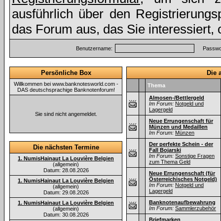
ausführlich über den Registrierung
das Forum aus, das Sie interessiert,
Benutzername:
Passwor
Persönliche Box
Die 
Willkommen bei www.banknotesworld.com -
Thema
DAS deutschsprachige Banknotenforum!
Almosen-/Bettlergeld
Im Forum:
Notgeld und
Lagergeld
Sie sind nicht angemeldet.
Neue Errungenschaft für
Münzen und Medaillen
Im Forum:
Münzen
Der perfekte Schein - der
Die nächsten Termine
Fall Bojarski
Im Forum:
Sonstige Fragen
1. NumisHainaut La Louvière Belgien
zum Thema Geld
(allgemein)
Datum: 28.08.2026
Neue Errungenschaft (für
Österreichisches Notgeld)
1. NumisHainaut La Louvière Belgien
Im Forum:
Notgeld und
(allgemein)
Lagergeld
Datum: 29.08.2026
Banknotenaufbewahrung
1. NumisHainaut La Louvière Belgien
Im Forum:
Sammlerzubehör
(allgemein)
Datum: 30.08.2026
Briefmarken