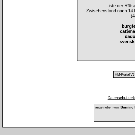
Liste der Rät
Zwischenstand nach 14 
(4
burgf
cat$ma
dad
svensk
HM-Portal V3
Datenschutzerkl
angetrieben von:
Burning 