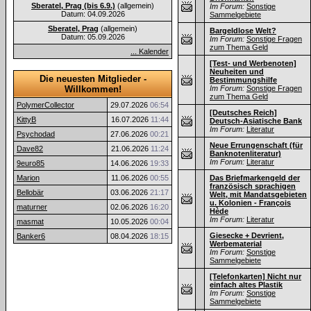
Sberatel, Prag (bis 6.9.)
(allgemein)
Im Forum:
Sonstige
Datum: 04.09.2026
Sammelgebiete
Sberatel, Prag
(allgemein)
Bargeldlose Welt?
Datum: 05.09.2026
Im Forum:
Sonstige Fragen
zum Thema Geld
... Kalender
[Test- und Werbenoten]
Neuheiten und
Die neuesten Mitglieder -
Bestimmungshilfe
Willkommen!
Im Forum:
Sonstige Fragen
zum Thema Geld
PolymerCollector
29.07.2026
06:54
[Deutsches Reich]
KittyB
16.07.2026
11:44
Deutsch-Asiatische Bank
Im Forum:
Literatur
Psychodad
27.06.2026
00:21
Neue Errungenschaft (für
Dave82
21.06.2026
11:24
Banknotenliteratur)
Im Forum:
Literatur
9euro85
14.06.2026
19:33
Marion
11.06.2026
00:55
Das Briefmarkengeld der
französisch sprachigen
Bellobär
03.06.2026
21:17
Welt, mit Mandatsgebieten
u. Kolonien - François
maturner
02.06.2026
16:20
Hède
Im Forum:
Literatur
masmat
10.05.2026
00:04
Giesecke + Devrient,
Banker6
08.04.2026
18:15
Werbematerial
Im Forum:
Sonstige
Sammelgebiete
[Telefonkarten] Nicht nur
einfach altes Plastik
Im Forum:
Sonstige
Sammelgebiete