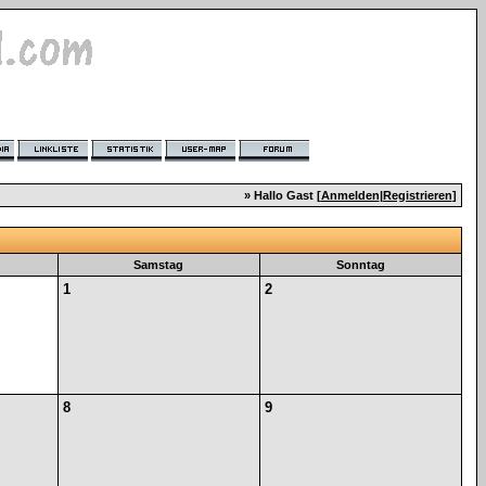
» Hallo Gast [
Anmelden
|
Registrieren
]
Samstag
Sonntag
1
2
8
9