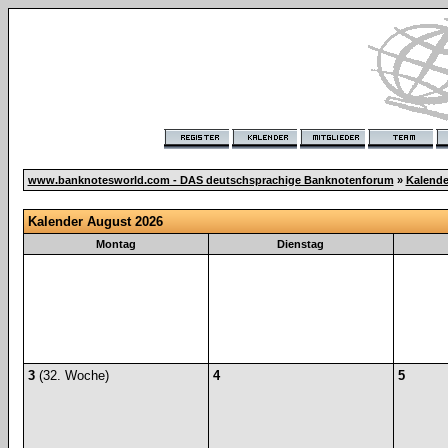
www.banknotesworld.com - DAS deutschsprachige Banknotenforum
»
Kalende
Kalender August 2026
Montag
Dienstag
3
(32. Woche)
4
5