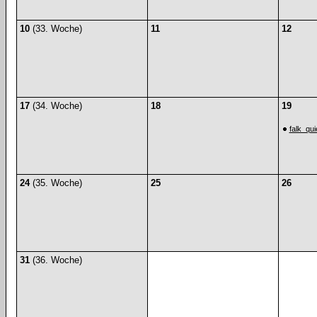
10
(33. Woche)
11
12
17
(34. Woche)
18
19
falk_qu
24
(35. Woche)
25
26
31
(36. Woche)