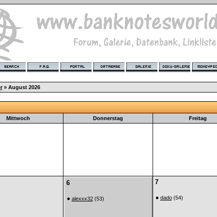
r
» August 2026
Mittwoch
Donnerstag
Freitag
7
6
dado
(54)
alexxx32
(53)