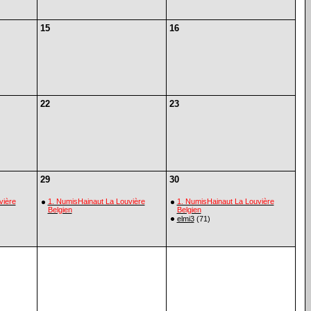
15
16
22
23
29
30
vière
1. NumisHainaut La Louvière
1. NumisHainaut La Louvière
Belgien
Belgien
elmi3
(71)