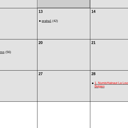
13
14
praha1
(42)
20
21
iess
(56)
27
28
1. NumisHainaut La Lou
Belgien