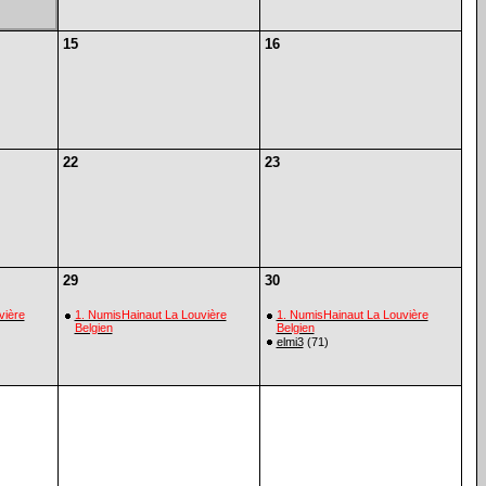
15
16
22
23
29
30
vière
1. NumisHainaut La Louvière
1. NumisHainaut La Louvière
Belgien
Belgien
elmi3
(71)