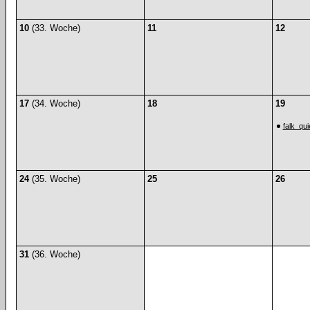
10
(33. Woche)
11
12
17
(34. Woche)
18
19
falk_qu
24
(35. Woche)
25
26
31
(36. Woche)