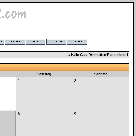
» Hallo Gast [
Anmelden
|
Registrieren
]
Samstag
Sonntag
1
2
8
9