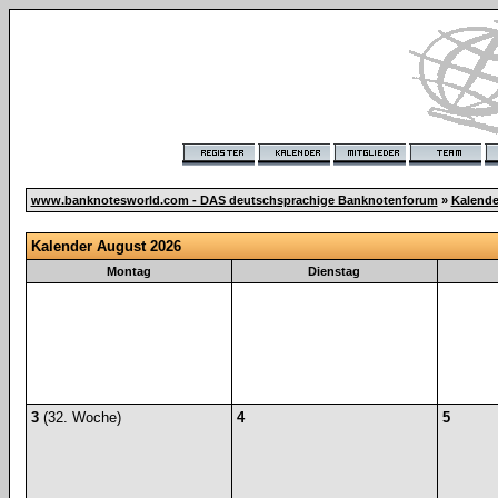
www.banknotesworld.com - DAS deutschsprachige Banknotenforum
»
Kalende
Kalender August 2026
Montag
Dienstag
3
(32. Woche)
4
5