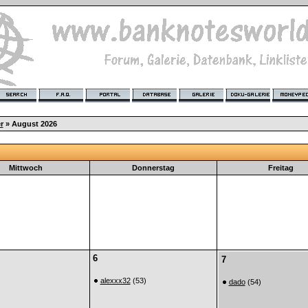
r
» August 2026
Mittwoch
Donnerstag
Freitag
6
7
alexxx32
(53)
dado
(54)