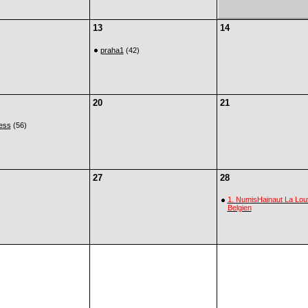
13
14
praha1
(42)
20
21
iess
(56)
27
28
1. NumisHainaut La Lou
Belgien