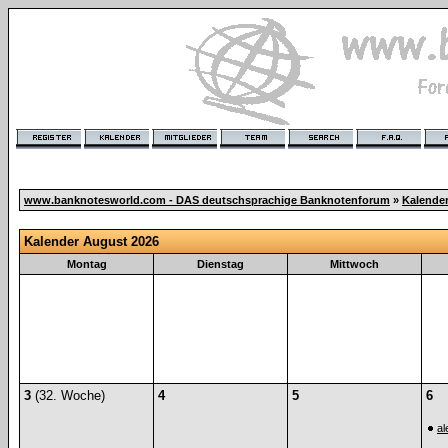
www.banknotesworld.com - DAS deutschsprachige Banknotenforum
»
Kalende
Kalender August 2026
Montag
Dienstag
Mittwoch
3
(32. Woche)
4
5
6
al