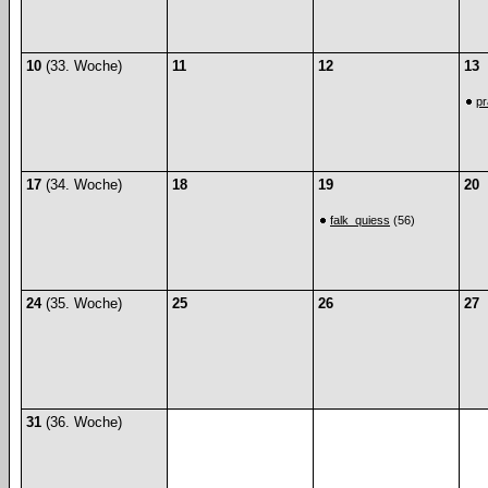
10
(33. Woche)
11
12
13
p
17
(34. Woche)
18
19
20
falk_quiess
(56)
24
(35. Woche)
25
26
27
31
(36. Woche)