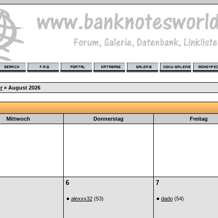
r
» August 2026
Mittwoch
Donnerstag
Freitag
6
7
alexxx32
(53)
dado
(54)