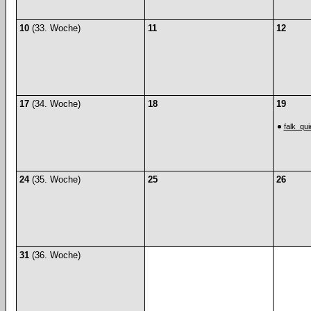
10
(33. Woche)
11
12
17
(34. Woche)
18
19
falk_qu
24
(35. Woche)
25
26
31
(36. Woche)