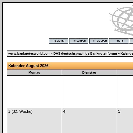
www.banknotesworld.com - DAS deutschsprachige Banknotenforum
»
Kalende
Kalender August 2026
Montag
Dienstag
3
(32. Woche)
4
5