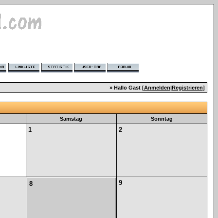
» Hallo Gast [
Anmelden
|
Registrieren
]
Samstag
Sonntag
1
2
9
8