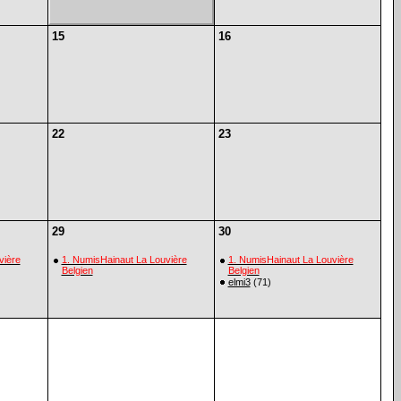
15
16
22
23
29
30
vière
1. NumisHainaut La Louvière
1. NumisHainaut La Louvière
Belgien
Belgien
elmi3
(71)