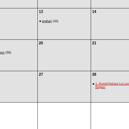
13
14
praha1
(42)
20
21
iess
(56)
27
28
1. NumisHainaut La Lou
Belgien