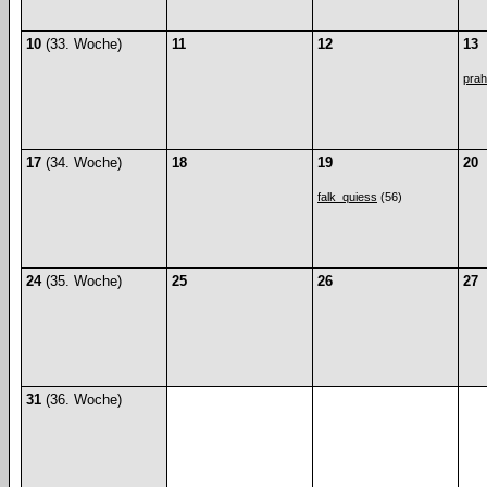
10
(33. Woche)
11
12
13
pra
17
(34. Woche)
18
19
20
falk_quiess
(56)
24
(35. Woche)
25
26
27
31
(36. Woche)