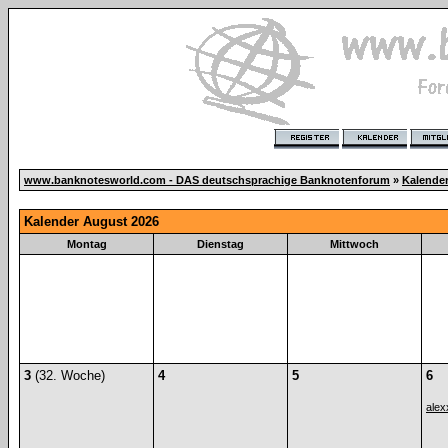
www.banknotesworld.com - DAS deutschsprachige Banknotenforum
»
Kalende
Kalender August 2026
Montag
Dienstag
Mittwoch
3
(32. Woche)
4
5
6
alex