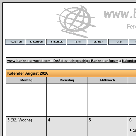
www.banknotesworld.com - DAS deutschsprachige Banknotenforum
»
Kalende
Kalender August 2026
Montag
Dienstag
Mittwoch
3
(32. Woche)
4
5
6
al