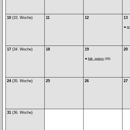
10
(33. Woche)
11
12
13
p
17
(34. Woche)
18
19
20
falk_quiess
(56)
24
(35. Woche)
25
26
27
31
(36. Woche)