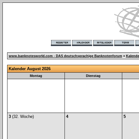
www.banknotesworld.com - DAS deutschsprachige Banknotenforum
»
Kalende
Kalender August 2026
Montag
Dienstag
3
(32. Woche)
4
5