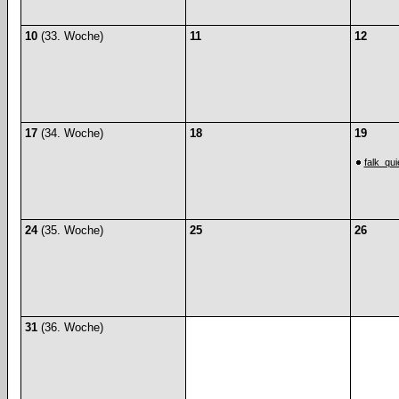
10
(33. Woche)
11
12
17
(34. Woche)
18
19
falk_qu
24
(35. Woche)
25
26
31
(36. Woche)