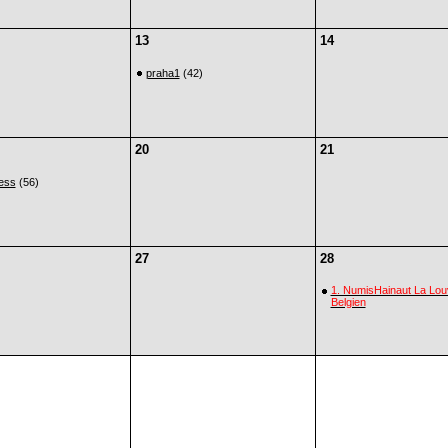
13
14
praha1
(42)
20
21
iess
(56)
27
28
1. NumisHainaut La Lou
Belgien