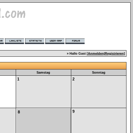
» Hallo Gast [
Anmelden
|
Registrieren
]
Samstag
Sonntag
1
2
9
8