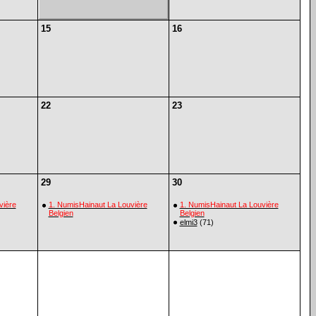
15
16
22
23
29
30
vière
1. NumisHainaut La Louvière
1. NumisHainaut La Louvière
Belgien
Belgien
elmi3
(71)