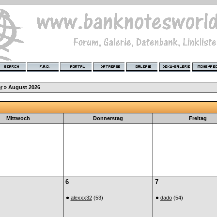
r
» August 2026
Mittwoch
Donnerstag
Freitag
6
7
alexxx32
(53)
dado
(54)