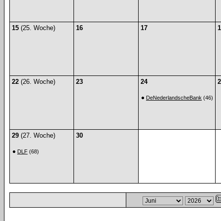
15
(25. Woche)
16
17
1
22
(26. Woche)
23
24
2
DeNederlandscheBank
(46)
29
(27. Woche)
30
DLF
(68)