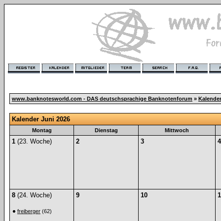
www.banknotesworld.com - DAS deutschsprachige Banknotenforum
»
Kalende
Kalender Juni 2026
Montag
Dienstag
Mittwoch
1
(23. Woche)
2
3
4
8
(24. Woche)
9
10
1
freiberger
(62)