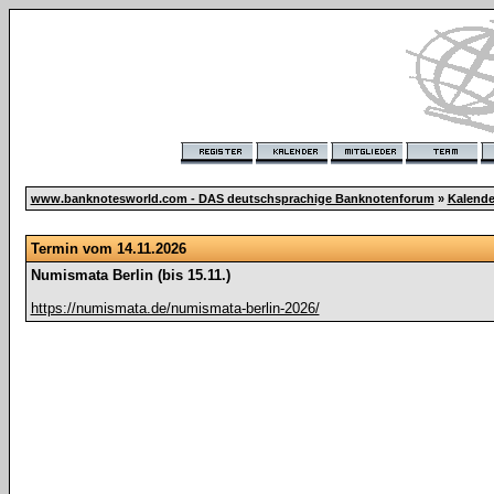
www.banknotesworld.com - DAS deutschsprachige Banknotenforum
»
Kalende
Termin vom 14.11.2026
Numismata Berlin (bis 15.11.)
https://numismata.de/numismata-berlin-2026/