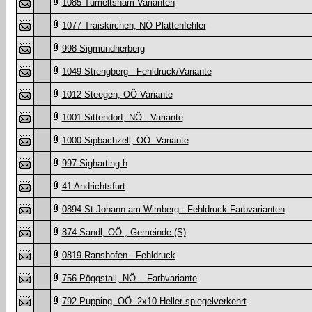
1085 Tumeltsham Varianten
1077 Traiskirchen, NÖ Plattenfehler
998 Sigmundherberg
1049 Strengberg - Fehldruck/Variante
1012 Steegen, OÖ Variante
1001 Sittendorf, NÖ - Variante
1000 Sipbachzell, OÖ. Variante
997 Sigharting.h
41 Andrichtsfurt
0894 St Johann am Wimberg - Fehldruck Farbvarianten
874 Sandl, OÖ., Gemeinde (S)
0819 Ranshofen - Fehldruck
756 Pöggstall, NÖ. - Farbvariante
792 Pupping, OÖ. 2x10 Heller spiegelverkehrt