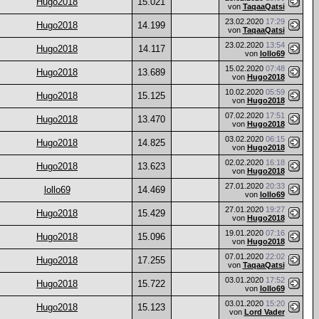
Hugo2018
15.021
von
TaqaaQatsi
23.02.2020
17:29
Hugo2018
14.199
von
TaqaaQatsi
23.02.2020
13:54
Hugo2018
14.117
von
lollo69
15.02.2020
07:48
Hugo2018
13.689
von
Hugo2018
10.02.2020
05:59
Hugo2018
15.125
von
Hugo2018
07.02.2020
17:51
Hugo2018
13.470
von
Hugo2018
03.02.2020
06:15
Hugo2018
14.825
von
Hugo2018
02.02.2020
16:18
Hugo2018
13.623
von
Hugo2018
27.01.2020
20:33
lollo69
14.469
von
lollo69
27.01.2020
19:27
Hugo2018
15.429
von
Hugo2018
19.01.2020
07:16
Hugo2018
15.096
von
Hugo2018
07.01.2020
22:02
Hugo2018
17.255
von
TaqaaQatsi
03.01.2020
17:52
Hugo2018
15.722
von
lollo69
03.01.2020
15:20
Hugo2018
15.123
von
Lord Vader