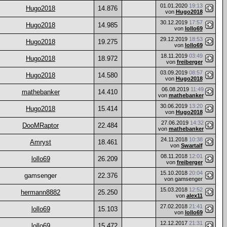
01.01.2020
19:13
Hugo2018
14.876
von
Hugo2018
30.12.2019
17:57
Hugo2018
14.985
von
lollo69
29.12.2019
18:53
Hugo2018
19.275
von
lollo69
18.11.2019
03:49
Hugo2018
18.972
von
freiberger
03.09.2019
08:57
Hugo2018
14.580
von
Hugo2018
06.08.2019
11:49
mathebanker
14.410
von
mathebanker
30.06.2019
13:20
Hugo2018
15.414
von
Hugo2018
27.06.2019
14:32
DooMRaptor
22.484
von
mathebanker
24.11.2018
10:38
Amryst
18.461
von
Swartalf
08.11.2018
12:01
lollo69
26.209
von
freiberger
15.10.2018
20:04
gamsenger
22.376
von gamsenger
15.03.2018
12:52
hermann8882
25.250
von
alex11
27.02.2018
21:41
lollo69
15.103
von
lollo69
12.12.2017
21:31
lollo69
15.472