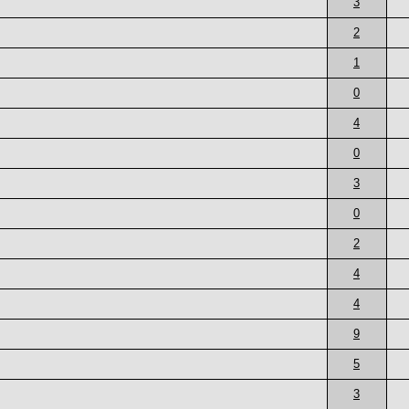
3
2
1
0
4
0
3
0
2
4
4
9
5
3