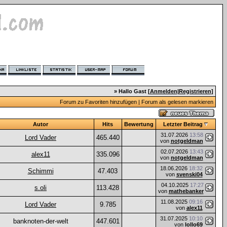
» Hallo Gast [
Anmelden
|
Registrieren
]
Forum zu Favoriten hinzufügen
|
Forum als gelesen markieren
Autor
Hits
Bewertung
Letzter Beitrag
31.07.2026
13:58
Lord Vader
465.440
von
notgeldman
02.07.2026
13:43
alex11
335.096
von
notgeldman
18.06.2026
18:32
Schimmi
47.403
von
svenski04
04.10.2025
17:27
s.oli
113.428
von
mathebanker
11.08.2025
09:16
Lord Vader
9.785
von
alex11
31.07.2025
10:10
banknoten-der-welt
447.601
von
lollo69