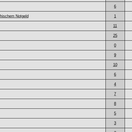
6
chischem Notgeld
1
11
25
0
9
10
6
4
7
8
5
3