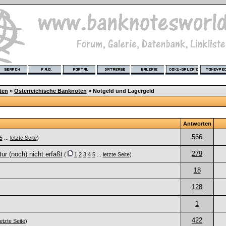
ten
»
Österreichische Banknoten
» Notgeld und Lagergeld
Antworten
566
5
...
letzte Seite
)
279
ur (noch) nicht erfaßt
(
1
2
3
4
5
...
letzte Seite
)
18
128
1
422
letzte Seite
)