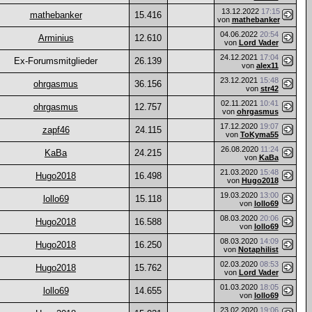
13.12.2022
17:15
mathebanker
15.416
von
mathebanker
04.06.2022
20:54
Arminius
12.610
von
Lord Vader
24.12.2021
17:04
Ex-Forumsmitglieder
26.139
von
alex11
23.12.2021
15:48
ohrgasmus
36.156
von
str42
02.11.2021
10:41
ohrgasmus
12.757
von
ohrgasmus
17.12.2020
19:07
zapf46
24.115
von
ToKyma55
26.08.2020
11:24
KaBa
24.215
von
KaBa
21.03.2020
15:48
Hugo2018
16.498
von
Hugo2018
19.03.2020
13:00
lollo69
15.118
von
lollo69
08.03.2020
20:06
Hugo2018
16.588
von
lollo69
08.03.2020
14:09
Hugo2018
16.250
von
Notaphilist
02.03.2020
08:53
Hugo2018
15.762
von
Lord Vader
01.03.2020
18:05
lollo69
14.655
von
lollo69
23.02.2020
19:06