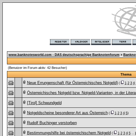
www.banknotesworld.com - DAS deutschsprachige Banknotenforum
»
Bankno
(Benutzer im Forum aktiv: 42 Besucher)
Thema
Neue Errungenschaft (für Österreichisches Notgeld)
(
1
2
3
4
Österreichisches Notgeld bzw. Notgeld-Varianten, in der Literat
[Tirol] Schwundgeld
Notgeldscheine besonderer Art aus Österreich
(
1
2
3
4
5
)
Rudolf Buchinger verstorben
Bestimmungshilfe bei österreichischem Notgeld
(
1
2
3
4
5
...