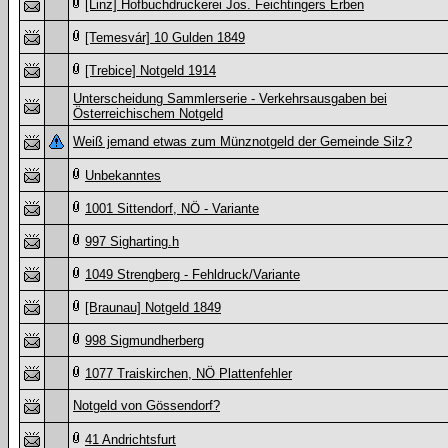
[Linz] Hofbuchdruckerei Jos. Feichtingers Erben
[Temesvár] 10 Gulden 1849
[Trebice] Notgeld 1914
Unterscheidung Sammlerserie - Verkehrsausgaben bei
Österreichischem Notgeld
Weiß jemand etwas zum Münznotgeld der Gemeinde Silz?
Unbekanntes
1001 Sittendorf, NÖ - Variante
997 Sigharting.h
1049 Strengberg - Fehldruck/Variante
[Braunau] Notgeld 1849
998 Sigmundherberg
1077 Traiskirchen, NÖ Plattenfehler
Notgeld von Gössendorf?
41 Andrichtsfurt