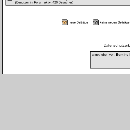
(Benutzer im Forum aktiv: 420 Besucher)
neue Beiträge
keine neuen Beiträ
Datenschutzerkl
angetrieben von:
Burning 