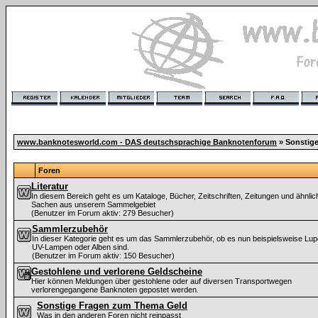
www.banknotesworld.com - DAS deutschsprachige Banknotenforum
» Sonstig
Foren
Literatur
In diesem Bereich geht es um Kataloge, Bücher, Zeitschriften, Zeitungen und ähnlic
Sachen aus unserem Sammelgebiet
(Benutzer im Forum aktiv: 279 Besucher)
Sammlerzubehör
In dieser Kategorie geht es um das Sammlerzubehör, ob es nun beispielsweise Lup
UV-Lampen oder Alben sind.
(Benutzer im Forum aktiv: 150 Besucher)
Gestohlene und verlorene Geldscheine
Hier können Meldungen über gestohlene oder auf diversen Transportwegen
verlorengegangene Banknoten gepostet werden.
Sonstige Fragen zum Thema Geld
Was in den anderen Foren nicht reinpasst