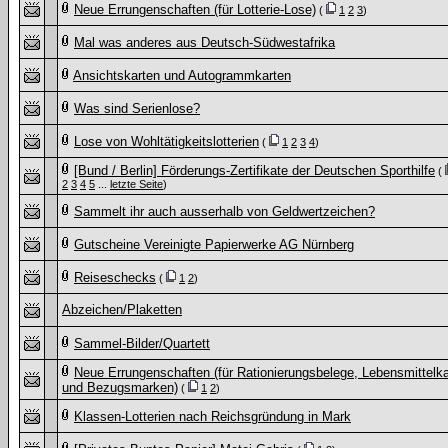
Neue Errungenschaften (für Lotterie-Lose)
(
1
2
3
)
Mal was anderes aus Deutsch-Südwestafrika
Ansichtskarten und Autogrammkarten
Was sind Serienlose?
Lose von Wohltätigkeitslotterien
(
1
2
3
4
)
[Bund / Berlin] Förderungs-Zertifikate der Deutschen Sporthilfe
(
2
3
4
5
...
letzte Seite
)
Sammelt ihr auch ausserhalb von Geldwertzeichen?
Gutscheine Vereinigte Papierwerke AG Nürnberg
Reiseschecks
(
1
2
)
Abzeichen/Plaketten
Sammel-Bilder/Quartett
Neue Errungenschaften (für Rationierungsbelege, Lebensmittelka
und Bezugsmarken)
(
1
2
)
Klassen-Lotterien nach Reichsgründung in Mark