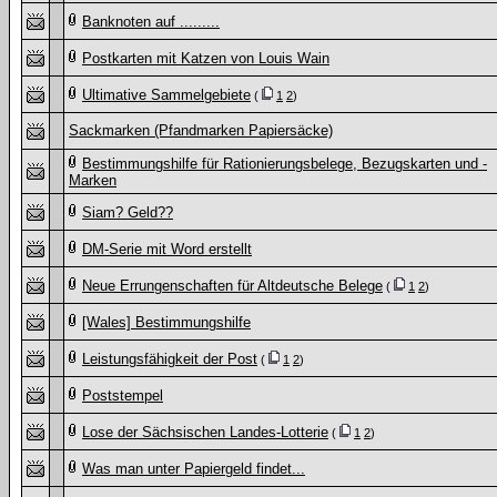
Banknoten auf .........
Postkarten mit Katzen von Louis Wain
Ultimative Sammelgebiete
(
1
2
)
Sackmarken (Pfandmarken Papiersäcke)
Bestimmungshilfe für Rationierungsbelege, Bezugskarten und -
Marken
Siam? Geld??
DM-Serie mit Word erstellt
Neue Errungenschaften für Altdeutsche Belege
(
1
2
)
[Wales] Bestimmungshilfe
Leistungsfähigkeit der Post
(
1
2
)
Poststempel
Lose der Sächsischen Landes-Lotterie
(
1
2
)
Was man unter Papiergeld findet...