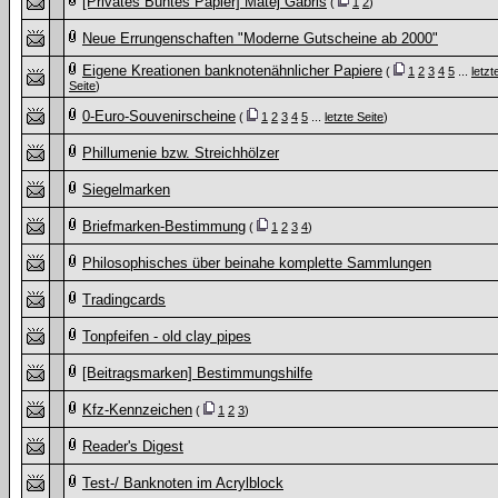
[Privates Buntes Papier] Matej Gabris
(
1
2
)
Neue Errungenschaften "Moderne Gutscheine ab 2000"
Eigene Kreationen banknotenähnlicher Papiere
(
1
2
3
4
5
...
letzt
Seite
)
0-Euro-Souvenirscheine
(
1
2
3
4
5
...
letzte Seite
)
Phillumenie bzw. Streichhölzer
Siegelmarken
Briefmarken-Bestimmung
(
1
2
3
4
)
Philosophisches über beinahe komplette Sammlungen
Tradingcards
Tonpfeifen - old clay pipes
[Beitragsmarken] Bestimmungshilfe
Kfz-Kennzeichen
(
1
2
3
)
Reader's Digest
Test-/ Banknoten im Acrylblock