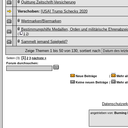
Quittung Zeitschrift-Versicherung
Verschoben:
[USA] Trump Schecks 2020
Wertmarken/Biermarken
Bestimmungshilfe Medaillen, Orden und militärische Ehrenabzei
(
1
2
)
Sammelt jemand Spielgeld?
Zeige Themen 1 bis 50 von 130, sortiert nach
[1]
Seiten (3):
2
3
nächste »
Forum durchsuchen:
Neue Beiträge
(
Mehr al
Keine neuen Beiträge
(
Mehr al
Datenschutzerkl
angetrieben von:
Burning 