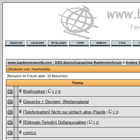
www.banknotesworld.com - DAS deutschsprachige Banknotenforum
»
Andere 
(Moderiert von:
Huehnerbla
)
(Benutzer im Forum aktiv: 32 Besucher)
Thema
Briefmarken
(
1
2
3
)
Giesecke + Devrient, Werbematerial
[Telefonkarten] Nicht nur einfach altes Plastik
(
1
2
)
[Eldorado Templin] Dollarausgaben
(
1
2
)
comics