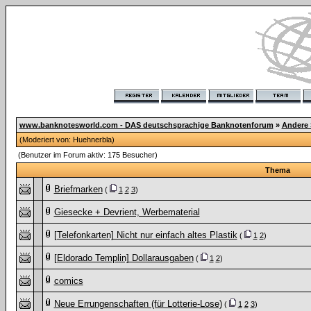
www.banknotesworld.com - DAS deutschsprachige Banknotenforum
»
Andere
(Moderiert von:
Huehnerbla
)
(Benutzer im Forum aktiv: 175 Besucher)
Thema
Briefmarken
(
1
2
3
)
Giesecke + Devrient, Werbematerial
[Telefonkarten] Nicht nur einfach altes Plastik
(
1
2
)
[Eldorado Templin] Dollarausgaben
(
1
2
)
comics
Neue Errungenschaften (für Lotterie-Lose)
(
1
2
3
)