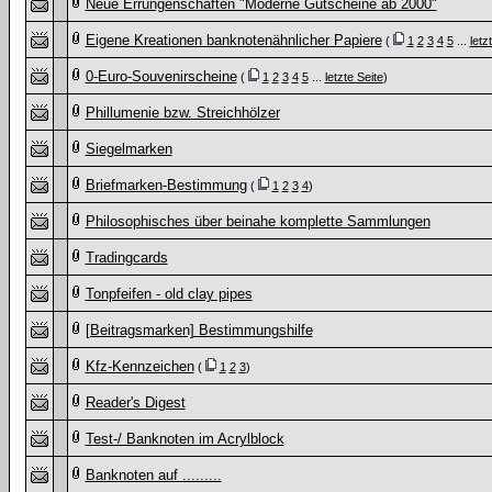
Neue Errungenschaften "Moderne Gutscheine ab 2000"
Eigene Kreationen banknotenähnlicher Papiere
(
1
2
3
4
5
...
letz
0-Euro-Souvenirscheine
(
1
2
3
4
5
...
letzte Seite
)
Phillumenie bzw. Streichhölzer
Siegelmarken
Briefmarken-Bestimmung
(
1
2
3
4
)
Philosophisches über beinahe komplette Sammlungen
Tradingcards
Tonpfeifen - old clay pipes
[Beitragsmarken] Bestimmungshilfe
Kfz-Kennzeichen
(
1
2
3
)
Reader's Digest
Test-/ Banknoten im Acrylblock
Banknoten auf .........