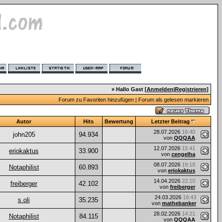
» Hallo Gast [
Anmelden
|
Registrieren
]
Forum zu Favoriten hinzufügen
|
Forum als gelesen markieren
Autor
Hits
Bewertung
Letzter Beitrag
28.07.2026
16:40
john205
94.934
von
QQQAA
12.07.2026
15:41
eriokaktus
33.900
von
cengelha
08.07.2026
19:18
Notaphilist
60.893
von
eriokaktus
14.04.2026
22:10
freiberger
42.102
von
freiberger
24.03.2026
18:43
s.oli
35.235
von
mathebanker
28.02.2026
14:21
Notaphilist
84.115
von
QQQAA