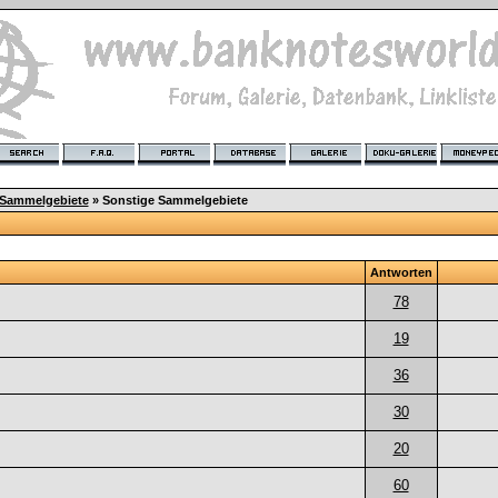
 Sammelgebiete
» Sonstige Sammelgebiete
Antworten
78
19
36
30
20
60