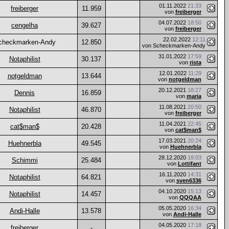
01.11.2022
21:33
freiberger
11.959
von
freiberger
04.07.2022
18:50
cengelha
39.627
von
freiberger
22.02.2022
12:11
checkmarken-Andy
12.850
von Scheckmarken-Andy
31.01.2022
17:59
Notaphilist
30.137
von
rista
12.01.2022
11:29
notgeldman
13.644
von
notgeldman
20.12.2021
18:27
Dennis
16.859
von
maria
11.08.2021
20:50
Notaphilist
46.870
von
freiberger
11.04.2021
22:45
cat$man$
20.428
von
cat$man$
17.03.2021
20:24
Huehnerbla
49.545
von
Huehnerbla
28.12.2020
18:03
Schimmi
25.484
von
Lottifant
16.11.2020
14:31
Notaphilist
64.821
von
sven6336
04.10.2020
15:13
Notaphilist
14.457
von
QQQAA
05.05.2020
16:34
Andi-Halle
13.578
von
Andi-Halle
04.05.2020
17:18
freiberger
-