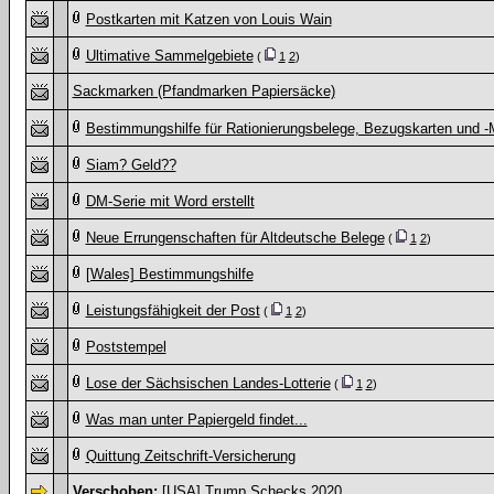
Postkarten mit Katzen von Louis Wain
Ultimative Sammelgebiete
(
1
2
)
Sackmarken (Pfandmarken Papiersäcke)
Bestimmungshilfe für Rationierungsbelege, Bezugskarten und 
Siam? Geld??
DM-Serie mit Word erstellt
Neue Errungenschaften für Altdeutsche Belege
(
1
2
)
[Wales] Bestimmungshilfe
Leistungsfähigkeit der Post
(
1
2
)
Poststempel
Lose der Sächsischen Landes-Lotterie
(
1
2
)
Was man unter Papiergeld findet...
Quittung Zeitschrift-Versicherung
Verschoben:
[USA] Trump Schecks 2020