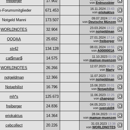
freiberger
17.902
von
Erdnussbier
16.11.2024
23:43
x-Forumsmitglieder
671.453
von
eriokaktus
09.07.2024
17:49
Notgeld Manni
173.507
von
Deutsche Münzen
23.03.2024
13:22
WORLDNOTES
32.904
von
notgeldman
27.01.2024
17:14
QQQAA
25.652
von
freiberger
08.01.2024
18:55
str42
134.128
von
A0000001A
11.10.2023
01:09
cat$man$
14.575
von
mamue-muenzen
12.07.2023
06:25
WORLDNOTES
26.266
von
Marty
11.07.2023
17:35
notgeldman
12.366
von
notgeldman
15.06.2023
20:01
Notaphilist
16.796
von
Notaphilist
11.06.2023
22:25
mh*s
125.673
von
changnoi
04.05.2023
18:26
freiberger
24.836
von
svenski04
28.04.2023
19:46
eriokaktus
14.364
von
mamue-muenzen
31.03.2023
13:38
cebcollect
20.226
von
WORLDNOTES