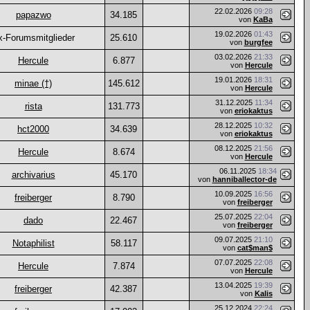
22.02.2026
09:28
papazwo
34.185
von
KaBa
19.02.2026
01:43
x-Forumsmitglieder
25.610
von
burgfee
03.02.2026
21:33
Hercule
6.877
von
Hercule
19.01.2026
18:31
minae (†)
145.612
von
Hercule
31.12.2025
11:34
rista
131.773
von
eriokaktus
28.12.2025
10:32
hct2000
34.639
von
eriokaktus
08.12.2025
21:56
Hercule
8.674
von
Hercule
06.11.2025
18:34
archivarius
45.170
von
hanniballector-de
10.09.2025
16:56
freiberger
8.790
von
freiberger
25.07.2025
22:04
dado
22.467
von
freiberger
09.07.2025
21:10
Notaphilist
58.117
von
cat$man$
07.07.2025
22:08
Hercule
7.874
von
Hercule
13.04.2025
19:39
freiberger
42.387
von
Kalis
25.12.2024
22:24