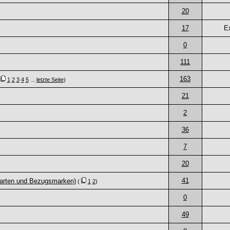
20
17
E
0
111
163
(
1
2
3
4
5
...
letzte Seite
)
21
2
36
7
20
41
karten und Bezugsmarken)
(
1
2
)
0
49