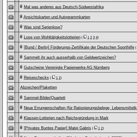
Mal was anderes aus Deutsch-Südwestafrika
Ansichtskarten und Autogrammkarten
Was sind Serienlose?
Lose von Wohltätigkeitslotterien
(
1
2
3
4
)
[Bund / Berlin] Förderungs-Zertifikate der Deutschen Sporthilfe
Sammelt ihr auch ausserhalb von Geldwertzeichen?
Gutscheine Vereinigte Papierwerke AG Nürnberg
Reiseschecks
(
1
2
)
Abzeichen/Plaketten
Sammel-Bilder/Quartett
Neue Errungenschaften (für Rationierungsbelege, Lebensmittel
Klassen-Lotterien nach Reichsgründung in Mark
[Privates Buntes Papier] Matej Gabris
(
1
2
)