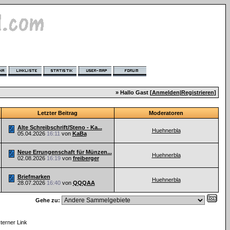
» Hallo Gast [
Anmelden
|
Registrieren
]
Letzter Beitrag
Moderatoren
Alte Schreibschrift/Steno - Ka...
Huehnerbla
05.04.2026
16:11
von
KaBa
Neue Errungenschaft für Münzen...
Huehnerbla
02.08.2026
16:19
von
freiberger
Briefmarken
Huehnerbla
28.07.2026
16:40
von
QQQAA
Gehe zu:
xterner Link