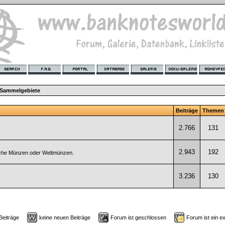
 Sammelgebiete
Beiträge
Themen
2.766
131
2.943
192
sche Münzen oder Weltmünzen.
3.236
130
 Beiträge
keine neuen Beiträge
Forum ist geschlossen
Forum ist ein e