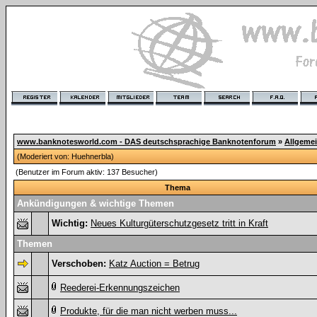
www.banknotesworld.com - DAS deutschsprachige Banknotenforum
»
Allgeme
(Moderiert von:
Huehnerbla
)
(Benutzer im Forum aktiv: 137 Besucher)
Thema
Ankündigungen & wichtige Themen
Wichtig:
Neues Kulturgüterschutzgesetz tritt in Kraft
Themen
Verschoben:
Katz Auction = Betrug
Reederei-Erkennungszeichen
Produkte, für die man nicht werben muss...