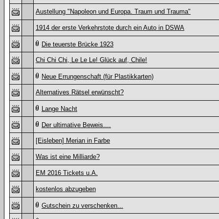
Austellung "Napoleon und Europa. Traum und Trauma"
1914 der erste Verkehrstote durch ein Auto in DSWA
Die teuerste Brücke 1923
Chi Chi Chi, Le Le Le! Glück auf, Chile!
Neue Errungenschaft (für Plastikkarten)
Alternatives Rätsel erwünscht?
Lange Nacht
Der ultimative Beweis....
[Eisleben] Merian in Farbe
Was ist eine Milliarde?
EM 2016 Tickets u.A.
kostenlos abzugeben
Gutschein zu verschenken...