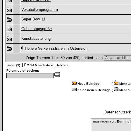
Vokabellernprogramm
Super Bowl LI
Geburtstagsgrüße
Kunstausstellung
Höhere Verkehrsstrafen in Österreich
Zeige Themen 1 bis 50 von 420, sortiert nach
[1]
Seiten (9):
2
3
4
5
nächste »
...
letzte »
Forum durchsuchen:
Neue Beiträge
(
Mehr al
Keine neuen Beiträge
(
Mehr al
Datenschutzerkl
angetrieben von:
Burning 