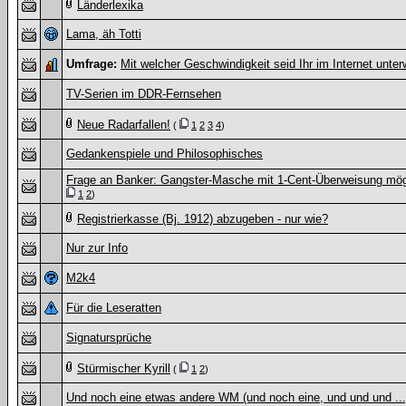
Länderlexika
Lama, äh Totti
Umfrage:
Mit welcher Geschwindigkeit seid Ihr im Internet unte
TV-Serien im DDR-Fernsehen
Neue Radarfallen!
(
1
2
3
4
)
Gedankenspiele und Philosophisches
Frage an Banker: Gangster-Masche mit 1-Cent-Überweisung mög
1
2
)
Registrierkasse (Bj. 1912) abzugeben - nur wie?
Nur zur Info
M2k4
Für die Leseratten
Signatursprüche
Stürmischer Kyrill
(
1
2
)
Und noch eine etwas andere WM (und noch eine, und und und ...