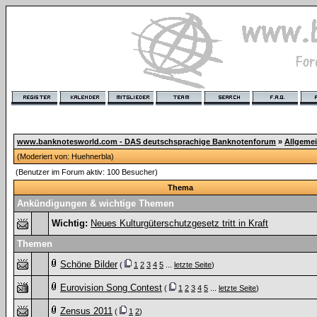
www.banknotesworld.com - DAS deutschsprachige Banknotenforum
»
Allgeme
(Moderiert von:
Huehnerbla
)
(Benutzer im Forum aktiv: 100 Besucher)
Thema
Ankündigungen & wichtige Themen
Wichtig:
Neues Kulturgüterschutzgesetz tritt in Kraft
Themen
Schöne Bilder
(
1
2
3
4
5
...
letzte Seite
)
Eurovision Song Contest
(
1
2
3
4
5
...
letzte Seite
)
Zensus 2011
(
1
2
)