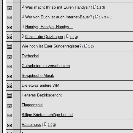
Was macht Ihr so mit Euren Handys?
(
1
2
3
)
Wer von Euch ist auch Internet-Bauer?
(
1
2
3
4
5
)
Handys, Handys, Handys…
9Live - die Quizfragen
(
1
2
3
)
Wie hoch ist Euer Sündenregister?
(
1
2
)
Tschechei
Gutscheine zu verschenken
Sowjetische Musik
Die etwas andere WM
Heiteres Bezirksgericht
Flaggenspiel
Billige Briefumschläge bei Lidl
Rätselnuss
(
1
2
3
)