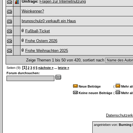
Umfrage:
Fragen zur Internetnutzung
Weinkenner?
brunoschulz0 verkauft ein Haus
Fußball-Ticket
Frohe Ostern 2026
Frohe Weihnachten 2025
Zeige Themen 1 bis 50 von 420, sortiert nach
[1]
Seiten (9):
2
3
4
5
nächste »
...
letzte »
Forum durchsuchen:
Neue Beiträge
(
Mehr al
Keine neuen Beiträge
(
Mehr al
Datenschutzerkl
angetrieben von:
Burning 