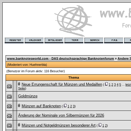
www.banknotesworld.com - DAS deutschsprachige Banknotenforum
»
Andere 
(Moderiert von:
Huehnerbla
)
(Benutzer im Forum aktiv: 116 Besucher)
Thema
Neue Errungenschaft für Münzen und Medaillen
(
1
2
3
4
5
...
letz
Seite
)
Goldmünze
Münzen auf Banknoten
(
1
2
3
)
Änderung der Nominale von Silbermünzen für 2026
Münzen und Notgeldmünzen besonderer Art
(
1
2
)