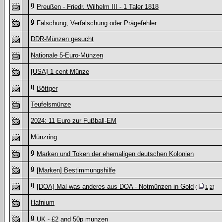
Preußen - Friedr. Wilhelm III - 1 Taler 1818
Fälschung, Verfälschung oder Prägefehler
DDR-Münzen gesucht
Nationale 5-Euro-Münzen
[USA] 1 cent Münze
Böttger
Teufelsmünze
2024: 11 Euro zur Fußball-EM
Münzring
Marken und Token der ehemaligen deutschen Kolonien
[Marken] Bestimmungshilfe
[DOA] Mal was anderes aus DOA - Notmünzen in Gold
(
1
2
)
Hafnium
UK - £2 and 50p munzen