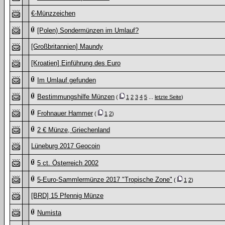
€-Münzzeichen
[Polen) Sondermünzen im Umlauf?
[Großbritannien] Maundy
[Kroatien] Einführung des Euro
Im Umlauf gefunden
Bestimmungshilfe Münzen
(
1
2
3
4
5
...
letzte Seite
)
Frohnauer Hammer
(
1
2
)
2 € Münze, Griechenland
Lüneburg 2017 Geocoin
5 ct. Österreich 2002
5-Euro-Sammlermünze 2017 "Tropische Zone"
(
1
2
)
[BRD] 15 Pfennig Münze
Numista