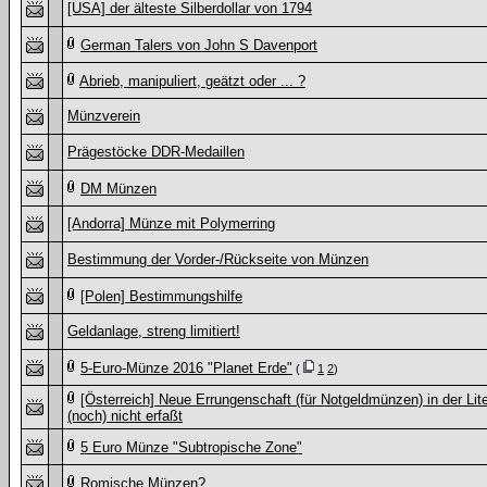
[USA] der älteste Silberdollar von 1794
German Talers von John S Davenport
Abrieb, manipuliert, geätzt oder ... ?
Münzverein
Prägestöcke DDR-Medaillen
DM Münzen
[Andorra] Münze mit Polymerring
Bestimmung der Vorder-/Rückseite von Münzen
[Polen] Bestimmungshilfe
Geldanlage, streng limitiert!
5-Euro-Münze 2016 "Planet Erde"
(
1
2
)
[Österreich] Neue Errungenschaft (für Notgeldmünzen) in der Lite
(noch) nicht erfaßt
5 Euro Münze "Subtropische Zone"
Romische Münzen?