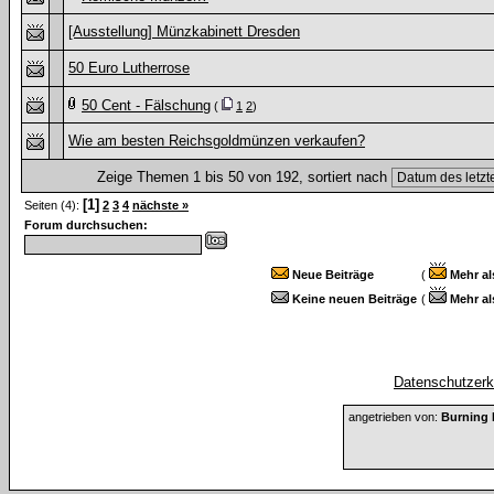
[Ausstellung] Münzkabinett Dresden
50 Euro Lutherrose
50 Cent - Fälschung
(
1
2
)
Wie am besten Reichsgoldmünzen verkaufen?
Zeige Themen 1 bis 50 von 192, sortiert nach
[1]
Seiten (4):
2
3
4
nächste »
Forum durchsuchen:
Neue Beiträge
(
Mehr al
Keine neuen Beiträge
(
Mehr al
Datenschutzerkl
angetrieben von:
Burning 