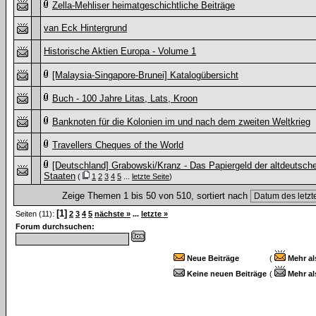
Zella-Mehliser heimatgeschichtliche Beiträge
van Eck Hintergrund
Historische Aktien Europa - Volume 1
[Malaysia-Singapore-Brunei] Katalogübersicht
Buch - 100 Jahre Litas, Lats, Kroon
Banknoten für die Kolonien im und nach dem zweiten Weltkrieg
Travellers Cheques of the World
[Deutschland] Grabowski/Kranz - Das Papiergeld der altdeutsch
Staaten
(
1
2
3
4
5
...
letzte Seite
)
Zeige Themen 1 bis 50 von 510, sortiert nach
[1]
Seiten (11):
2
3
4
5
nächste »
...
letzte »
Forum durchsuchen:
Neue Beiträge
(
Mehr al
Keine neuen Beiträge
(
Mehr al