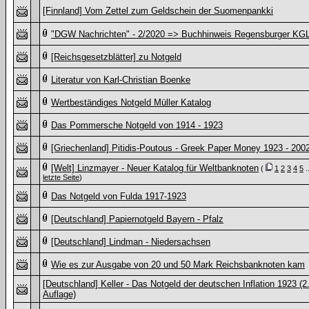
[Finnland] Vom Zettel zum Geldschein der Suomenpankki
"DGW Nachrichten" - 2/2020 => Buchhinweis Regensburger KG
[Reichsgesetzblätter] zu Notgeld
Literatur von Karl-Christian Boenke
Wertbeständiges Notgeld Müller Katalog
Das Pommersche Notgeld von 1914 - 1923
[Griechenland] Pitidis-Poutous - Greek Paper Money 1923 - 200
[Welt] Linzmayer - Neuer Katalog für Weltbanknoten
(
1
2
3
4
5
..
letzte Seite
)
Das Notgeld von Fulda 1917-1923
[Deutschland] Papiernotgeld Bayern - Pfalz
[Deutschland] Lindman - Niedersachsen
Wie es zur Ausgabe von 20 und 50 Mark Reichsbanknoten kam
[Deutschland] Keller - Das Notgeld der deutschen Inflation 1923 (2
Auflage)