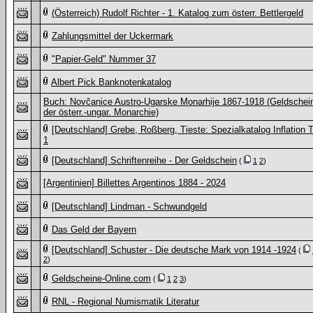
(Österreich) Rudolf Richter - 1. Katalog zum österr. Bettlergeld
Zahlungsmittel der Uckermark
"Papier-Geld" Nummer 37
Albert Pick Banknotenkatalog
Buch: Novčanice Austro-Ugarske Monarhije 1867-1918 (Geldschei
der österr.-ungar. Monarchie)
[Deutschland] Grebe, Roßberg, Tieste: Spezialkatalog Inflation T
1
[Deutschland] Schriftenreihe - Der Geldschein
(
1
2
)
[Argentinien] Billettes Argentinos 1884 - 2024
[Deutschland] Lindman - Schwundgeld
Das Geld der Bayern
[Deutschland] Schuster - Die deutsche Mark von 1914 -1924
(
2
)
Geldscheine-Online.com
(
1
2
3
)
RNL - Regional Numismatik Literatur