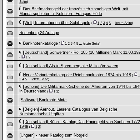
Seite
)
Das Briefmarkengeld der französisch sprachigen Welt, mit
Mandatsgebieten u. Kolonien - François Hède
[Welt] Informationen über Schiffsgeld
(
1
2
3
4
5
...
letzte Seite
)
Rosenberg 24 Auflage
Banknotenkataloge
(
1
2
3
4
5
...
letzte Seite
)
[Deutschland] Schwertner - Ro. 105 (10 Millionen Mark 11.08.19
(
1
2
)
[Deutschland] Als in Spremberg alle Millionäre waren
Neuer Variantenkatalog der Reichsbanknoten 1874 bis 1918
(
1
3
4
5
...
letzte Seite
)
[Schöne] Die Militärmark-Scheine der Alliierten von 1944 bis 194
in Deutschland
(
1
2
)
[Software] Banknote Mate
[Belgien] Aernout, Laurens Catalogus van Belgische
Numismatische Uitgiften
[Deutschland] Bühn - Katalog Das Papiergeld von Sachsen 1772
1949
(
1
2
)
[Ungarn] - neuer Katalog zum Notgeld