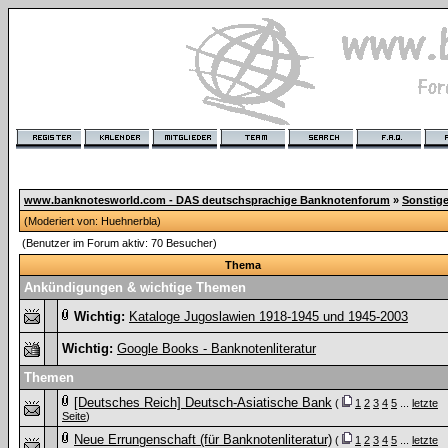
www.banknotesworld.com - DAS deutschsprachige Banknotenforum
»
Sonstig
(Moderiert von:
Huehnerbla
)
(Benutzer im Forum aktiv: 70 Besucher)
Thema
Ankündigungen & wichtige Themen
Wichtig:
Kataloge Jugoslawien 1918-1945 und 1945-2003
Wichtig:
Google Books - Banknotenliteratur
Themen
[Deutsches Reich] Deutsch-Asiatische Bank
(
1
2
3
4
5
...
letzte
Seite
)
Neue Errungenschaft (für Banknotenliteratur)
(
1
2
3
4
5
...
letzte